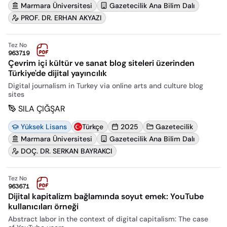
Marmara Üniversitesi
Gazetecilik Ana Bilim Dalı
PROF. DR. ERHAN AKYAZI
Tez No
963719
Çevrim içi kültür ve sanat blog siteleri üzerinden
Türkiye'de dijital yayıncılık
Digital journalism in Turkey via online arts and culture blog
sites
SILA ÇIĞŞAR
Yüksek Lisans
Türkçe
2025
Gazetecilik
Marmara Üniversitesi
Gazetecilik Ana Bilim Dalı
DOÇ. DR. SERKAN BAYRAKCI
Tez No
963671
Dijital kapitalizm bağlamında soyut emek: YouTube
kullanıcıları örneği
Abstract labor in the context of digital capitalism: The case