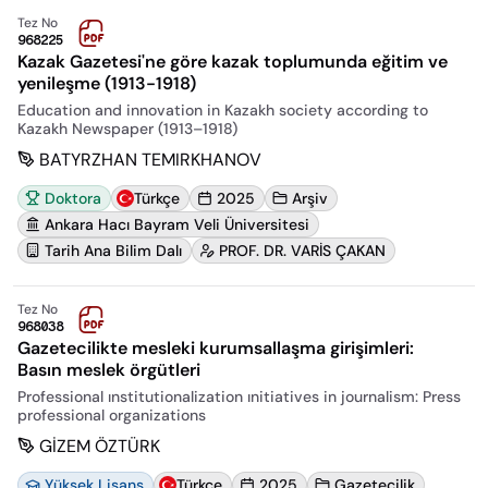
Tez No
968225
Kazak Gazetesi'ne göre kazak toplumunda eğitim ve
yenileşme (1913-1918)
Education and innovation in Kazakh society according to
Kazakh Newspaper (1913–1918)
BATYRZHAN TEMIRKHANOV
Doktora
Türkçe
2025
Arşiv
Ankara Hacı Bayram Veli Üniversitesi
Tarih Ana Bilim Dalı
PROF. DR. VARİS ÇAKAN
Tez No
968038
Gazetecilikte mesleki kurumsallaşma girişimleri:
Basın meslek örgütleri
Professional ınstitutionalization ınitiatives in journalism: Press
professional organizations
GİZEM ÖZTÜRK
Yüksek Lisans
Türkçe
2025
Gazetecilik