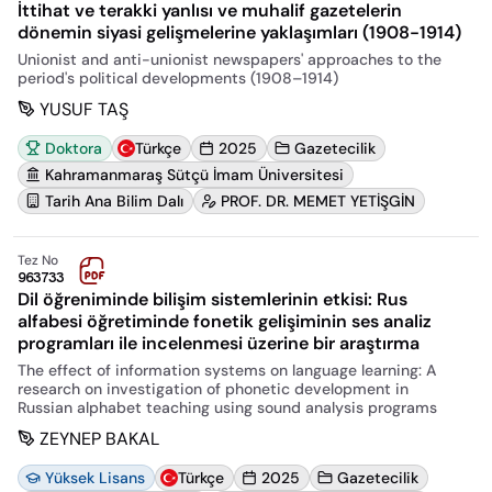
İttihat ve terakki yanlısı ve muhalif gazetelerin
dönemin siyasi gelişmelerine yaklaşımları (1908-1914)
Unionist and anti-unionist newspapers' approaches to the
period's political developments (1908–1914)
YUSUF TAŞ
Doktora
Türkçe
2025
Gazetecilik
Kahramanmaraş Sütçü İmam Üniversitesi
Tarih Ana Bilim Dalı
PROF. DR. MEMET YETİŞGİN
Tez No
963733
Dil öğreniminde bilişim sistemlerinin etkisi: Rus
alfabesi öğretiminde fonetik gelişiminin ses analiz
programları ile incelenmesi üzerine bir araştırma
The effect of information systems on language learning: A
research on investigation of phonetic development in
Russian alphabet teaching using sound analysis programs
ZEYNEP BAKAL
Yüksek Lisans
Türkçe
2025
Gazetecilik