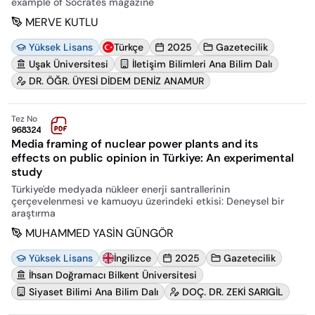
example of Socrates magazine
MERVE KUTLU
Yüksek Lisans
Türkçe
2025
Gazetecilik
Uşak Üniversitesi
İletişim Bilimleri Ana Bilim Dalı
DR. ÖĞR. ÜYESİ DİDEM DENİZ ANAMUR
Tez No
968324
Media framing of nuclear power plants and its
effects on public opinion in Türkiye: An experimental
study
Türkiye'de medyada nükleer enerji santrallerinin
çerçevelenmesi ve kamuoyu üzerindeki etkisi: Deneysel bir
araştırma
MUHAMMED YASİN GÜNGÖR
Yüksek Lisans
İngilizce
2025
Gazetecilik
İhsan Doğramacı Bilkent Üniversitesi
Siyaset Bilimi Ana Bilim Dalı
DOÇ. DR. ZEKİ SARIGİL