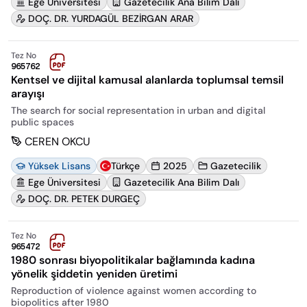
Ege Üniversitesi
Gazetecilik Ana Bilim Dalı
DOÇ. DR. YURDAGÜL BEZİRGAN ARAR
Tez No
965762
Kentsel ve dijital kamusal alanlarda toplumsal temsil
arayışı
The search for social representation in urban and digital
public spaces
CEREN OKCU
Yüksek Lisans
Türkçe
2025
Gazetecilik
Ege Üniversitesi
Gazetecilik Ana Bilim Dalı
DOÇ. DR. PETEK DURGEÇ
Tez No
965472
1980 sonrası biyopolitikalar bağlamında kadına
yönelik şiddetin yeniden üretimi
Reproduction of violence against women according to
biopolitics after 1980