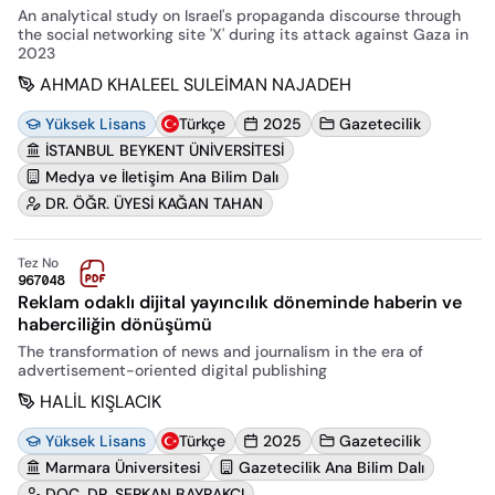
An analytical study on Israel's propaganda discourse through
the social networking site 'X' during its attack against Gaza in
2023
AHMAD KHALEEL SULEİMAN NAJADEH
Yüksek Lisans
Türkçe
2025
Gazetecilik
İSTANBUL BEYKENT ÜNİVERSİTESİ
Medya ve İletişim Ana Bilim Dalı
DR. ÖĞR. ÜYESİ KAĞAN TAHAN
Tez No
967048
Reklam odaklı dijital yayıncılık döneminde haberin ve
haberciliğin dönüşümü
The transformation of news and journalism in the era of
advertisement-oriented digital publishing
HALİL KIŞLACIK
Yüksek Lisans
Türkçe
2025
Gazetecilik
Marmara Üniversitesi
Gazetecilik Ana Bilim Dalı
DOÇ. DR. SERKAN BAYRAKCI