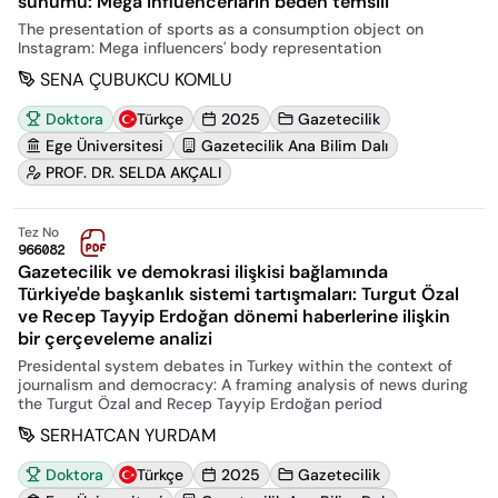
sunumu: Mega influencerların beden temsili
The presentation of sports as a consumption object on
Instagram: Mega influencers' body representation
SENA ÇUBUKCU KOMLU
Doktora
Türkçe
2025
Gazetecilik
Ege Üniversitesi
Gazetecilik Ana Bilim Dalı
PROF. DR. SELDA AKÇALI
Tez No
966082
Gazetecilik ve demokrasi ilişkisi bağlamında
Türkiye'de başkanlık sistemi tartışmaları: Turgut Özal
ve Recep Tayyip Erdoğan dönemi haberlerine ilişkin
bir çerçeveleme analizi
Presidental system debates in Turkey within the context of
journalism and democracy: A framing analysis of news during
the Turgut Özal and Recep Tayyip Erdoğan period
SERHATCAN YURDAM
Doktora
Türkçe
2025
Gazetecilik