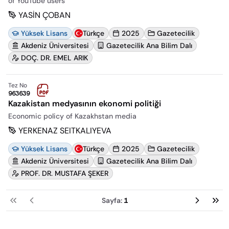
of YouTube users
YASİN ÇOBAN
Yüksek Lisans
Türkçe
2025
Gazetecilik
Akdeniz Üniversitesi
Gazetecilik Ana Bilim Dalı
DOÇ. DR. EMEL ARIK
Tez No
963639
Kazakistan medyasının ekonomi politiği
Economic policy of Kazakhstan media
YERKENAZ SEITKALIYEVA
Yüksek Lisans
Türkçe
2025
Gazetecilik
Akdeniz Üniversitesi
Gazetecilik Ana Bilim Dalı
PROF. DR. MUSTAFA ŞEKER
Sayfa:
1
İlk
Önceki
Sonraki
So