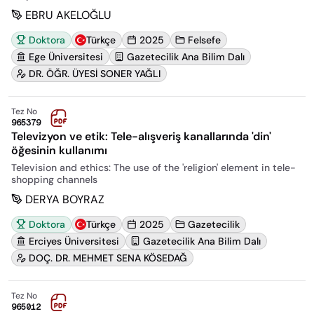
EBRU AKELOĞLU
Doktora
Türkçe
2025
Felsefe
Ege Üniversitesi
Gazetecilik Ana Bilim Dalı
DR. ÖĞR. ÜYESİ SONER YAĞLI
Tez No
965379
Televizyon ve etik: Tele-alışveriş kanallarında 'din'
öğesinin kullanımı
Television and ethics: The use of the 'religion' element in tele-
shopping channels
DERYA BOYRAZ
Doktora
Türkçe
2025
Gazetecilik
Erciyes Üniversitesi
Gazetecilik Ana Bilim Dalı
DOÇ. DR. MEHMET SENA KÖSEDAĞ
Tez No
965012