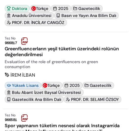
Doktora
Türkçe
2025
Gazetecilik
Anadolu Üniversitesi
Basın ve Yayın Ana Bilim Dalı
PROF. DR. İNCİLAY CANGÖZ
Tez No
966817
Greenfluencerların yeşil tüketim üzerindeki rolünün
değerlendirilmesi
Evaluation of the role of greenfluencers on green
consumption
İREM İLBAN
Yüksek Lisans
Türkçe
2025
Gazetecilik
Bolu Abant İzzet Baysal Üniversitesi
Gazetecilik Ana Bilim Dalı
PROF. DR. SELAMİ ÖZSOY
Tez No
966581
Spor yapmanın tüketim nesnesi olarak Instagram'da