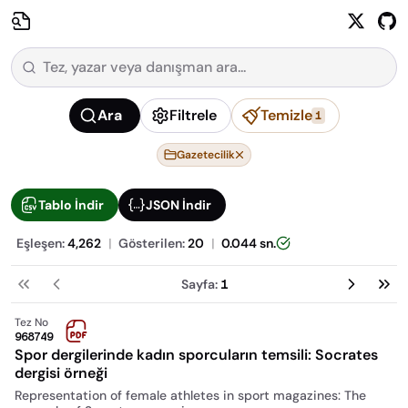
Ara
Filtrele
Temizle
1
Gazetecilik
Tablo İndir
JSON İndir
Eşleşen:
4,262
|
Gösterilen:
20
|
0.044
sn.
Sayfa:
1
İlk
Önceki
Sonraki
So
Tez No
968749
Spor dergilerinde kadın sporcuların temsili: Socrates
dergisi örneği
Representation of female athletes in sport magazines: The