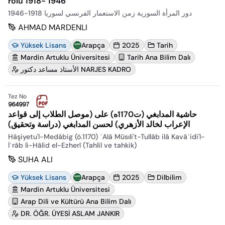
rolü 1918- 1946
دور المرأة السورية زمن الاستعمار الفرنسي لسوريا 1918-1946
AHMAD MARDENLI
Yüksek Lisans
Arapça
2025
Tarih
Mardin Artuklu Üniversitesi
Tarih Ana Bilim Dalı
الأستاذ مساعد دكتور NARJES KADRO
Tez No
964997
حاشية المدابغي (ت1170ه) على (موصل الطلاب إلى قواعد
الإعراب لخالد الأزهري) لحسن المدابغي (دراسة وتحقيق)
Hâşiyetu'l-Medâbig (ö.1170) ʿAlâ Mūsıli't-Tullâb ilâ Kavâʿidi'l-
İʿrâb li-Hâlid el-Ezherî (Tahlil ve tahkik)
SUHA ALI
Yüksek Lisans
Arapça
2025
Dilbilim
Mardin Artuklu Üniversitesi
Arap Dili ve Kültürü Ana Bilim Dalı
DR. ÖĞR. ÜYESİ ASLAM JANKIR