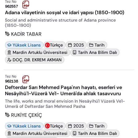
Tez No
962557
Adana vilayetinin sosyal ve idari yapısı (1850-1900)
Social and administrative structure of Adana province
(1850-1900)
KADİR TABAR
Yüksek Lisans
Türkçe
2025
Tarih
Mardin Artuklu Üniversitesi
Tarih Ana Bilim Dalı
DOÇ. DR. EKREM AKMAN
Tez No
962138
Defterdar Sarı Mehmed Paşa'nın hayatı, eserleri ve
Nesâyihü'l-Vüzerâ Ve'l- Umerâ'da ahlak tasavvuru
The life, works and moral envision In Nesâyihü'l Vüzerâ Ve'l-
Umerâ of Defterdar Sarı Mehmed Pasha
RUKİYE ÇEKİÇ
Yüksek Lisans
Türkçe
2025
Tarih
Mardin Artuklu Üniversitesi
Tarih Ana Bilim Dalı