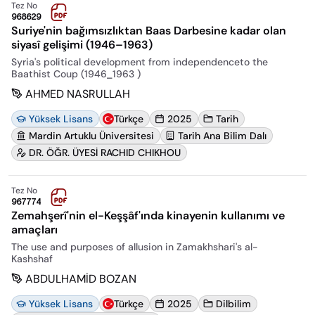
Tez No
968629
Suriye'nin bağımsızlıktan Baas Darbesine kadar olan
siyasî gelişimi (1946–1963)
Syria's political development from independenceto the
Baathist Coup (1946_1963 )
AHMED NASRULLAH
Yüksek Lisans
Türkçe
2025
Tarih
Mardin Artuklu Üniversitesi
Tarih Ana Bilim Dalı
DR. ÖĞR. ÜYESİ RACHID CHIKHOU
Tez No
967774
Zemahşerî'nin el-Keşşâf'ında kinayenin kullanımı ve
amaçları
The use and purposes of allusion in Zamakhshari's al-
Kashshaf
ABDULHAMİD BOZAN
Yüksek Lisans
Türkçe
2025
Dilbilim