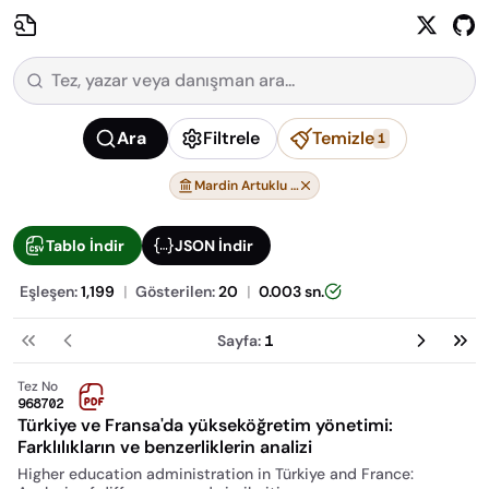
Ara
Filtrele
Temizle
1
Mardin Artuklu Üniversitesi
Tablo İndir
JSON İndir
Eşleşen:
1,199
|
Gösterilen:
20
|
0.003
sn.
Sayfa:
1
İlk
Önceki
Sonraki
So
Tez No
968702
Türkiye ve Fransa'da yükseköğretim yönetimi:
Farklılıkların ve benzerliklerin analizi
Higher education administration in Türkiye and France: