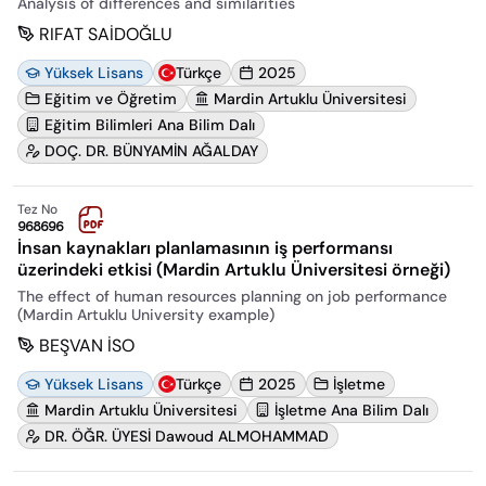
Analysis of differences and similarities
RIFAT SAİDOĞLU
Yüksek Lisans
Türkçe
2025
Eğitim ve Öğretim
Mardin Artuklu Üniversitesi
Eğitim Bilimleri Ana Bilim Dalı
DOÇ. DR. BÜNYAMİN AĞALDAY
Tez No
968696
İnsan kaynakları planlamasının iş performansı
üzerindeki etkisi (Mardin Artuklu Üniversitesi örneği)
The effect of human resources planning on job performance
(Mardin Artuklu University example)
BEŞVAN İSO
Yüksek Lisans
Türkçe
2025
İşletme
Mardin Artuklu Üniversitesi
İşletme Ana Bilim Dalı
DR. ÖĞR. ÜYESİ Dawoud ALMOHAMMAD