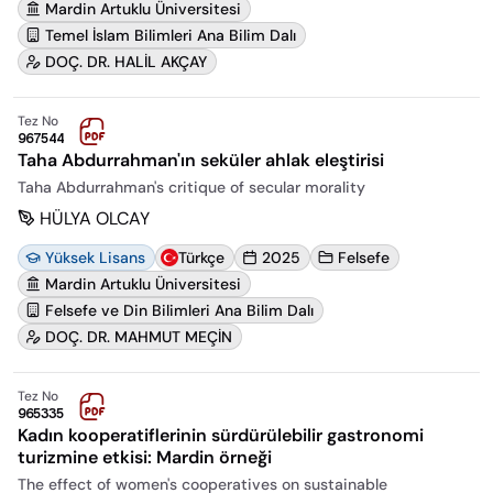
Mardin Artuklu Üniversitesi
Temel İslam Bilimleri Ana Bilim Dalı
DOÇ. DR. HALİL AKÇAY
Tez No
967544
Taha Abdurrahman'ın seküler ahlak eleştirisi
Taha Abdurrahman's critique of secular morality
HÜLYA OLCAY
Yüksek Lisans
Türkçe
2025
Felsefe
Mardin Artuklu Üniversitesi
Felsefe ve Din Bilimleri Ana Bilim Dalı
DOÇ. DR. MAHMUT MEÇİN
Tez No
965335
Kadın kooperatiflerinin sürdürülebilir gastronomi
turizmine etkisi: Mardin örneği
The effect of women's cooperatives on sustainable