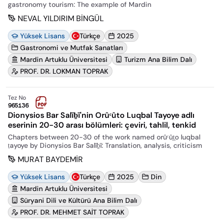
gastronomy tourism: The example of Mardin
NEVAL YILDIRIM BİNGÜL
Yüksek Lisans
Türkçe
2025
Gastronomi ve Mutfak Sanatları
Mardin Artuklu Üniversitesi
Turizm Ana Bilim Dalı
PROF. DR. LOKMAN TOPRAK
Tez No
965136
Dionysios Bar Salīḇī'nin Orûᶜûto Luqbal Tayoye adlı
eserinin 20-30 arası bölümleri: çeviri, tahlil, tenkid
Chapters between 20-30 of the work named orûᶜût̲o luqbal
ṭayoye by Dionysios Bar Salīḇī: Translation, analysis, criticism
MURAT BAYDEMİR
Yüksek Lisans
Türkçe
2025
Din
Mardin Artuklu Üniversitesi
Süryani Dili ve Kültürü Ana Bilim Dalı
PROF. DR. MEHMET SAİT TOPRAK