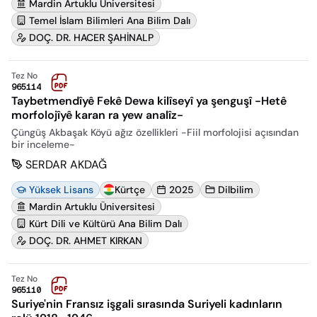
Mardin Artuklu Üniversitesi
Temel İslam Bilimleri Ana Bilim Dalı
DOÇ. DR. HACER ŞAHİNALP
Tez No
965114
Taybetmendîyê Fekê Dewa kilîseyî ya şenguşî -Hetê
morfolojîyê karan ra yew analîz-
Çüngüş Akbaşak Köyü ağız özellikleri -Fiil morfolojisi açısından
bir inceleme-
SERDAR AKDAĞ
Yüksek Lisans
Kürtçe
2025
Dilbilim
Mardin Artuklu Üniversitesi
Kürt Dili ve Kültürü Ana Bilim Dalı
DOÇ. DR. AHMET KIRKAN
Tez No
965110
Suriye'nin Fransız işgali sırasında Suriyeli kadınların