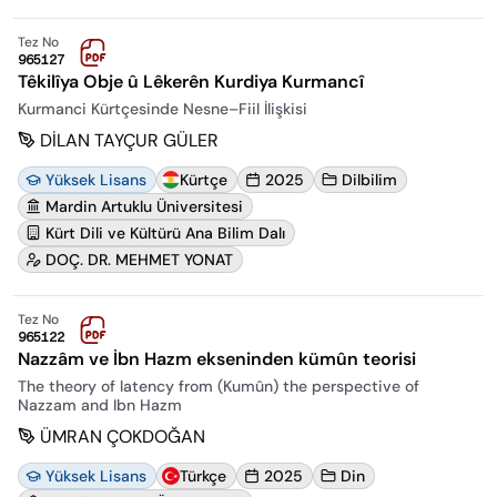
Tez No
965127
Têkilîya Obje û Lêkerên Kurdiya Kurmancî
Kurmanci Kürtçesinde Nesne–Fiil İlişkisi
DİLAN TAYÇUR GÜLER
Yüksek Lisans
Kürtçe
2025
Dilbilim
Mardin Artuklu Üniversitesi
Kürt Dili ve Kültürü Ana Bilim Dalı
DOÇ. DR. MEHMET YONAT
Tez No
965122
Nazzâm ve İbn Hazm ekseninden kümûn teorisi
The theory of latency from (Kumûn) the perspective of
Nazzam and Ibn Hazm
ÜMRAN ÇOKDOĞAN
Yüksek Lisans
Türkçe
2025
Din