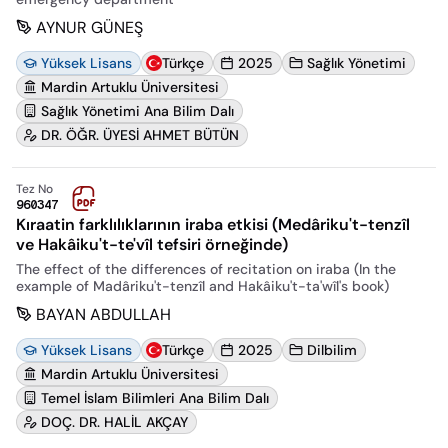
AYNUR GÜNEŞ
Yüksek Lisans
Türkçe
2025
Sağlık Yönetimi
Mardin Artuklu Üniversitesi
Sağlık Yönetimi Ana Bilim Dalı
DR. ÖĞR. ÜYESİ AHMET BÜTÜN
Tez No
960347
Kıraatin farklılıklarının iraba etkisi (Medâriku't-tenzîl
ve Hakâiku't-te'vîl tefsiri örneğinde)
The effect of the differences of recitation on iraba (In the
example of Madâriku't-tenzîl and Hakâiku't-ta'wîl's book)
BAYAN ABDULLAH
Yüksek Lisans
Türkçe
2025
Dilbilim
Mardin Artuklu Üniversitesi
Temel İslam Bilimleri Ana Bilim Dalı
DOÇ. DR. HALİL AKÇAY