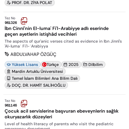
PROF. DR. ZİYA POLAT
Tez No
961326
İbn Cinnî'nin El-luma' Fi'l-Arabiyye adlı eserinde
geçen ayetlerin istişhâd vecihleri
The aspects of qur'anic verses cited as evidence in Ibn Jinnī's
'Al-lumaʿ Fi'l-ʿArabiyya
ABDULVAHAP ÖZGÜÇ
Yüksek Lisans
Türkçe
2025
Dilbilim
Mardin Artuklu Üniversitesi
Temel İslam Bilimleri Ana Bilim Dalı
DOÇ. DR. HAMİT SALİHOĞLU
Tez No
961146
Çocuk acil servislerine başvuran ebeveynlerin sağlık
okuryazarlık düzeyleri
Level of health literacy of parents who visit the pediatric
emergency department