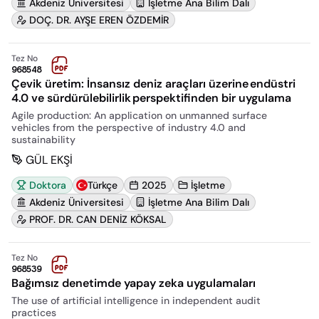
Akdeniz Üniversitesi
İşletme Ana Bilim Dalı
DOÇ. DR. AYŞE EREN ÖZDEMİR
Tez No
968548
Çevik üretim: İnsansız deniz araçları üzerine​ endüstri
4.0 ve sürdürülebilirlik​ perspektifinden bir uygulama
Agile production: An application on unmanned surface
vehicles from the perspective of industry 4.0 and
sustainability
GÜL EKŞİ
Doktora
Türkçe
2025
İşletme
Akdeniz Üniversitesi
İşletme Ana Bilim Dalı
PROF. DR. CAN DENİZ KÖKSAL
Tez No
968539
Bağımsız denetimde yapay zeka uygulamaları
The use of artificial intelligence in independent audit
practices