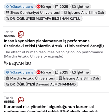
Yüksek Lisans
Türkçe
2025
İşletme
Sivas Cumhuriyet Üniversitesi
İşletme Ana Bilim Dalı
DR. ÖĞR. ÜYESİ MUSTAFA BİLGEHAN KUTLU
Tez No
968696
İnsan kaynakları planlamasının iş performansı
üzerindeki etkisi (Mardin Artuklu Üniversitesi örneği)
The effect of human resources planning on job performance
(Mardin Artuklu University example)
BEŞVAN İSO
Yüksek Lisans
Türkçe
2025
İşletme
Mardin Artuklu Üniversitesi
İşletme Ana Bilim Dalı
DR. ÖĞR. ÜYESİ Dawoud ALMOHAMMAD
Tez No
968583
Kurumsal risk yönetimi olgunluğunun kurumsal
performans üzerindeki etkisi: Bütünleşik olgunluk