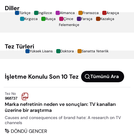
Diller
Türkçe
İngilizce
Almanca
Fransızca
Arapça
Kırgızca
Rusça
Çince
Farsça
Kazakça
Felemenkçe
Tez Türleri
Yüksek Lisans
Doktora
Sanatta Yeterlik
İşletme
Konulu Son 10 Tez
Tümünü Ara
Tez No
968737
Marka nefretinin neden ve sonuçları: TV kanalları
üzerine bir araştırma
Causes and consequences of brand hate: A research on TV
channels
DÖNDÜ GENCER