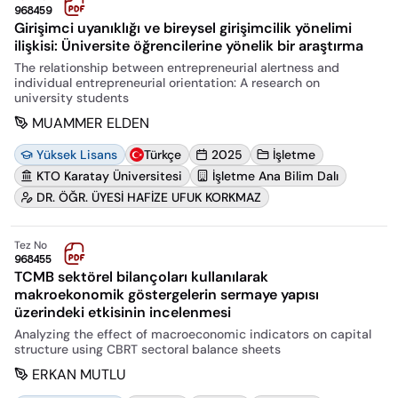
968459
Girişimci uyanıklığı ve bireysel girişimcilik yönelimi
ilişkisi: Üniversite öğrencilerine yönelik bir araştırma
The relationship between entrepreneurial alertness and
individual entrepreneurial orientation: A research on
university students
MUAMMER ELDEN
Yüksek Lisans
Türkçe
2025
İşletme
KTO Karatay Üniversitesi
İşletme Ana Bilim Dalı
DR. ÖĞR. ÜYESİ HAFİZE UFUK KORKMAZ
Tez No
968455
TCMB sektörel bilançoları kullanılarak
makroekonomik göstergelerin sermaye yapısı
üzerindeki etkisinin incelenmesi
Analyzing the effect of macroeconomic indicators on capital
structure using CBRT sectoral balance sheets
ERKAN MUTLU