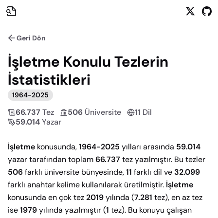
Geri Dön
İşletme
Konulu Tezlerin
İstatistikleri
1964
-
2025
66.737
Tez
506
Üniversite
11
Dil
59.014
Yazar
İşletme
konusunda,
1964-2025
yılları arasında
59.014
yazar tarafından toplam
66.737
tez yazılmıştır. Bu tezler
506
farklı üniversite bünyesinde,
11
farklı dil ve
32.099
farklı anahtar kelime kullanılarak üretilmiştir.
İşletme
konusunda en çok tez
2019
yılında (
7.281
tez), en az tez
ise
1979
yılında yazılmıştır (
1
tez). Bu konuyu çalışan