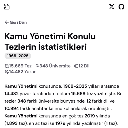
Geri Dön
Kamu Yönetimi
Konulu
Tezlerin İstatistikleri
1968
-
2025
15.669
Tez
348
Üniversite
12
Dil
14.482
Yazar
Kamu Yönetimi
konusunda,
1968-2025
yılları arasında
14.482
yazar tarafından toplam
15.669
tez yazılmıştır. Bu
tezler
348
farklı üniversite bünyesinde,
12
farklı dil ve
10.994
farklı anahtar kelime kullanılarak üretilmiştir.
Kamu Yönetimi
konusunda en çok tez
2019
yılında
(
1.893
tez), en az tez ise
1979
yılında yazılmıştır (
1
tez).