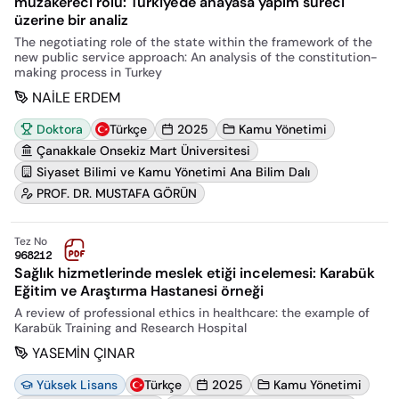
müzakereci rolü: Türkiye'de anayasa yapım süreci
üzerine bir analiz
The negotiating role of the state within the framework of the
new public service approach: An analysis of the constitution-
making process in Turkey
NAİLE ERDEM
Doktora
Türkçe
2025
Kamu Yönetimi
Çanakkale Onsekiz Mart Üniversitesi
Siyaset Bilimi ve Kamu Yönetimi Ana Bilim Dalı
PROF. DR. MUSTAFA GÖRÜN
Tez No
968212
Sağlık hizmetlerinde meslek etiği incelemesi: Karabük
Eğitim ve Araştırma Hastanesi örneği
A review of professional ethics in healthcare: the example of
Karabük Training and Research Hospital
YASEMİN ÇINAR
Yüksek Lisans
Türkçe
2025
Kamu Yönetimi