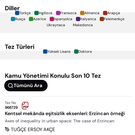
Diller
Türkçe
İngilizce
Fransızca
Almanca
Arapça
Rusça
Azerice
İspanyolca
İtalyanca
Felemenkçe
Ukraynaca
Makedonca
Tez Türleri
Yüksek Lisans
Doktora
Kamu Yönetimi
Konulu Son 10 Tez
Tümünü Ara
Tez No
968729
Kentsel mekânda eşitsizlik eksenleri: Erzincan örneği
Axes of inequality in urban space: The case of Erzincan
TUĞÇE ERSOY AKÇE