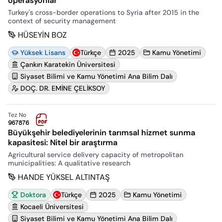
operasyonlar
Turkey's cross-border operations to Syria after 2015 in the
context of security management
HÜSEYİN BOZ
Yüksek Lisans
Türkçe
2025
Kamu Yönetimi
Çankırı Karatekin Üniversitesi
Siyaset Bilimi ve Kamu Yönetimi Ana Bilim Dalı
DOÇ. DR. EMİNE ÇELİKSOY
Tez No
967876
Büyükşehir belediyelerinin tarımsal hizmet sunma
kapasitesi: Nitel bir araştırma
Agricultural service delivery capacity of metropolitan
municipalities: A qualitative research
HANDE YÜKSEL ALTINTAŞ
Doktora
Türkçe
2025
Kamu Yönetimi
Kocaeli Üniversitesi
Siyaset Bilimi ve Kamu Yönetimi Ana Bilim Dalı