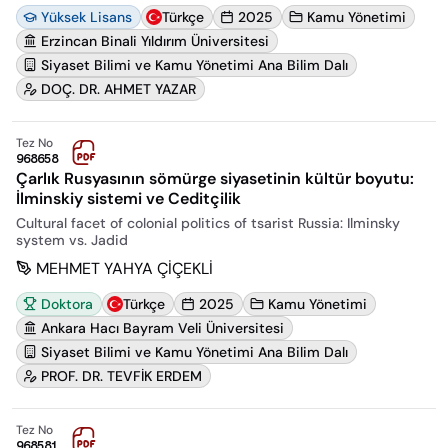
Yüksek Lisans
Türkçe
2025
Kamu Yönetimi
Erzincan Binali Yıldırım Üniversitesi
Siyaset Bilimi ve Kamu Yönetimi Ana Bilim Dalı
DOÇ. DR. AHMET YAZAR
Tez No
968658
Çarlık Rusyasının sömürge siyasetinin kültür boyutu:
İlminskiy sistemi ve Ceditçilik
Cultural facet of colonial politics of tsarist Russia: Ilminsky
system vs. Jadid
MEHMET YAHYA ÇİÇEKLİ
Doktora
Türkçe
2025
Kamu Yönetimi
Ankara Hacı Bayram Veli Üniversitesi
Siyaset Bilimi ve Kamu Yönetimi Ana Bilim Dalı
PROF. DR. TEVFİK ERDEM
Tez No
968581