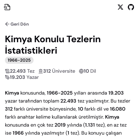
Geri Dön
Kimya
Konulu Tezlerin
İstatistikleri
1966
-
2025
22.493
Tez
312
Üniversite
10
Dil
19.203
Yazar
Kimya
konusunda,
1966-2025
yılları arasında
19.203
yazar tarafından toplam
22.493
tez yazılmıştır. Bu tezler
312
farklı üniversite bünyesinde,
10
farklı dil ve
16.080
farklı anahtar kelime kullanılarak üretilmiştir.
Kimya
konusunda en çok tez
2019
yılında (
1.131
tez), en az tez
ise
1966
yılında yazılmıştır (
1
tez). Bu konuyu çalışan