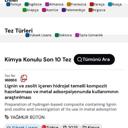
Türkçe
İngilizce
Almanca
Fransızca
Farsça
Rusça
Arapça
Azerice
Felemenkçe
Kırgızca
Tez Türleri
Yüksek Lisans
Doktora
Tıpta Uzmanlık
Kimya
Konulu Son 10 Tez
Tümünü Ara
Tez No
968656
Lignin ve zeolit içeren hidrojel temelli kompozit
hazırlanması ve metal adsorpsiyonunda kullanımının
araştırılması
Preparation of hydrogel-based composite containing lignin
and zeolite and investigation of its use in metal adsorption
YAĞMUR BÜTÜN
Yüksek Lisans
Türkçe
2025
Kimya