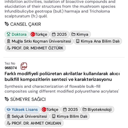
inhibition activities, isolation of bioactive compounds and
elucidation of their structures from the mushroom species
Infundibulicybe geotropa (bull.) harmaja and Tricholoma
scalpturatum (fr.) quél.
CANSEL ÇAKIR
Doktora
Türkçe
2025
Kimya
Muğla Sıtkı Koçman Üniversitesi
Kimya Ana Bilim Dalı
PROF. DR. MEHMET ÖZTÜRK
Tez No
968374
Farklı modifiyeli poliüretan akrilatlar kullanılarak akıcı
bulkfill kompozitlerin sentezi ve karakterizasyonu
Synthesis and characterization of flowable bulk-fill
composites using different modified polyurethane acrylates'
SÜMEYRE SAĞICI
Yüksek Lisans
Türkçe
2025
Biyoteknoloji
Selçuk Üniversitesi
Kimya Bilim Dalı
PROF. DR. AHMET OKUDAN