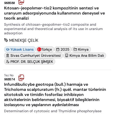
968580
Kıtosan-jeopolımer-tio2 kompozitinin sentezi ve
uranyum adsorpsiyonunda kullanımının deneysel ve
teorik analizi
Synthesis of chitosan-geopolimer-tio2 composite and
experimental and theoretical analysis of its use in uranium
adsorption
MENEKŞE ÇELİK
Yüksek Lisans
Türkçe
2025
Kimya
Sivas Cumhuriyet Üniversitesi
Kimya Ana Bilim Dalı
PROF. DR. SELÇUK ŞİMŞEK
Tez No
968574
Infundibulicybe geotropa (bull.) harmaja ve
Tricholoma scalpturatum (fr.) quél. mantar türlerinin
sitotoksik ve timidin fosforilaz inhibisyon
aktivitelerinin belirlenmesi, biyoaktif bileşiklerinin
izolasyonu ve yapılarının aydınlatılması
Determination of cytotoxic and Thymidine phosphorylase