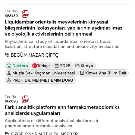
Tez No
968139
Liquidambar orientalis meyvelerinin kimyasal
bileşenlerinin izolasyonları, yapılarının aydınlatılması
ve biyolojik aktivitelerinin belirlenmesi
Phytochemical study of Liquidambar orientalis fruits:
Isolation, structure elucidation and bioactivity evaluation
BEGÜM HAZAR ÇİFTÇİ
Doktora
Türkçe
2025
Kimya
Muğla Sıtkı Koçman Üniversitesi
Kimya Ana Bilim Dalı
PROF. DR. MEHMET EMİN DURU
Tez No
968096
Farklı analitik platformların farmakometabolomiks
analizlerde uygulamaları
Applications of different analytical platforms in
pharmacometabolomics analyses
ÖZGE CANSIN ZEKİ GÜNŞEBER