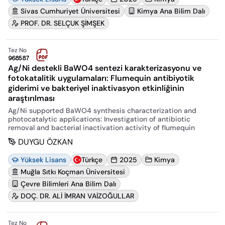
Sivas Cumhuriyet Üniversitesi
Kimya Ana Bilim Dalı
PROF. DR. SELÇUK ŞİMŞEK
Tez No
968587
Ag/Ni destekli BaWO4 sentezi karakterizasyonu ve
fotokatalitik uygulamaları: Flumequin antibiyotik
giderimi ve bakteriyel inaktivasyon etkinliğinin
araştırılması
Ag/Ni supported BaWO4 synthesis characterization and
photocatalytic applications: Investigation of antibiotic
removal and bacterial inactivation activity of flumequin
DUYGU ÖZKAN
Yüksek Lisans
Türkçe
2025
Kimya
Muğla Sıtkı Koçman Üniversitesi
Çevre Bilimleri Ana Bilim Dalı
DOÇ. DR. ALİ İMRAN VAİZOĞULLAR
Tez No