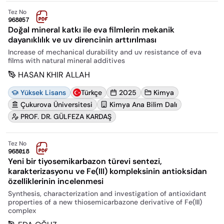
Tez No
968057
Doğal mineral katkı ile eva filmlerin mekanik
dayanıklılık ve uv direncinin arttırılması
Increase of mechanical durability and uv resistance of eva
films with natural mineral additives
HASAN KHIR ALLAH
Yüksek Lisans
Türkçe
2025
Kimya
Çukurova Üniversitesi
Kimya Ana Bilim Dalı
PROF. DR. GÜLFEZA KARDAŞ
Tez No
968018
Yeni bir tiyosemikarbazon türevi sentezi,
karakterizasyonu ve Fe(III) kompleksinin antioksidan
özelliklerinin incelenmesi
Synthesis, characterization and investigation of antioxidant
properties of a new thiosemicarbazone derivative of Fe(III)
complex