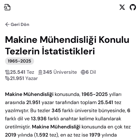
Geri Dön
Makine Mühendisliği
Konulu
Tezlerin İstatistikleri
1965
-
2025
25.541
Tez
345
Üniversite
6
Dil
21.951
Yazar
Makine Mühendisliği
konusunda,
1965-2025
yılları
arasında
21.951
yazar tarafından toplam
25.541
tez
yazılmıştır. Bu tezler
345
farklı üniversite bünyesinde,
6
farklı dil ve
13.936
farklı anahtar kelime kullanılarak
üretilmiştir.
Makine Mühendisliği
konusunda en çok tez
2019
yılında (
1.592
tez), en az tez ise
1979
yılında