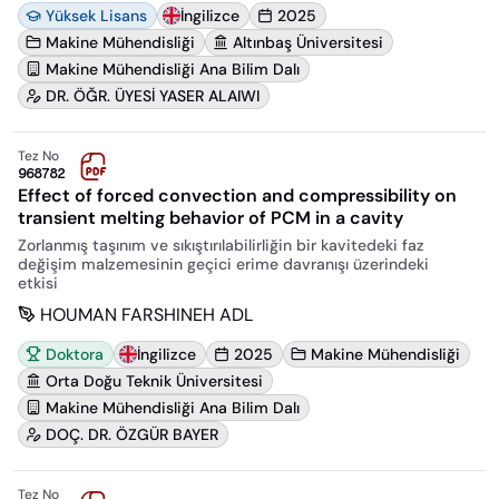
Yüksek Lisans
İngilizce
2025
Makine Mühendisliği
Altınbaş Üniversitesi
Makine Mühendisliği Ana Bilim Dalı
DR. ÖĞR. ÜYESİ YASER ALAIWI
Tez No
968782
Effect of forced convection and compressibility on
transient melting behavior of PCM in a cavity
Zorlanmış taşınım ve sıkıştırılabilirliğin bir kavitedeki faz
değişim malzemesinin geçici erime davranışı üzerindeki
etkisi
HOUMAN FARSHINEH ADL
Doktora
İngilizce
2025
Makine Mühendisliği
Orta Doğu Teknik Üniversitesi
Makine Mühendisliği Ana Bilim Dalı
DOÇ. DR. ÖZGÜR BAYER
Tez No