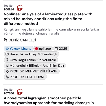
Tez No
968014
Nonlinear analysis of a laminated glass plate with
mixed boundary conditions using the finite
difference method
Karışık sınır koşullarına sahip lamine cam plakanın sonlu farklar
yöntemi ile doğrusal olmayan analizi
DENİZ CAN ELÇİ
Yüksek Lisans
İngilizce
2025
Havacılık ve Uzay Mühendisliği
Orta Doğu Teknik Üniversitesi
Mühendislik Bilimleri Ana Bilim Dalı
PROF. DR. MEHMET ZÜLFÜ AŞIK
PROF. DR. EBRU DURAL
Tez No
967836
A novel total lagrangian smoothed particle
hydrodynamics approach for modeling damage in