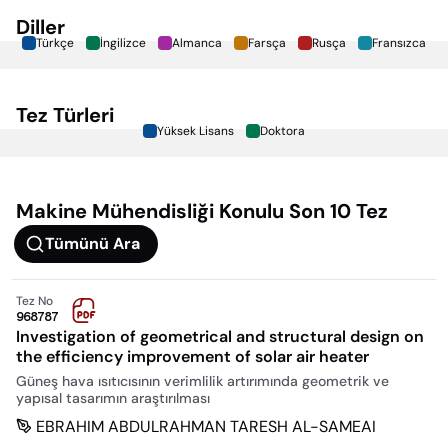
Diller
Türkçe
İngilizce
Almanca
Farsça
Rusça
Fransızca
Tez Türleri
Yüksek Lisans
Doktora
Makine Mühendisliği
Konulu Son 10 Tez
Tümünü Ara
Tez No
968787
Investigation of geometrical and structural design on
the efficiency improvement of solar air heater
Güneş hava ısıtıcısının verimlilik artırımında geometrik ve
yapısal tasarımın araştırılması
EBRAHIM ABDULRAHMAN TARESH AL-SAMEAI