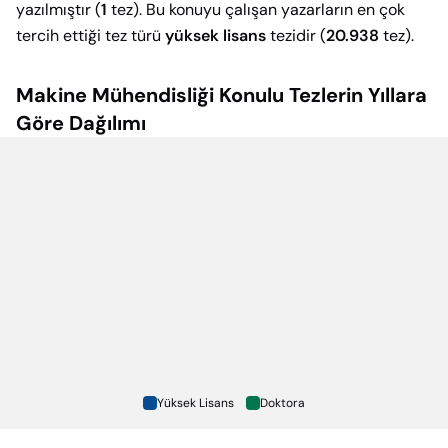
yazılmıştır (
1
tez). Bu konuyu çalışan yazarların en çok
tercih ettiği tez türü
yüksek lisans
tezidir (
20.938
tez).
Makine Mühendisliği
Konulu Tezlerin Yıllara
Göre Dağılımı
Yüksek Lisans
Doktora