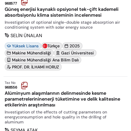
968577
Güneş enerjisi kaynaklı opsiyonel tek-çift kademeli
absorbsiyonlu klima sisteminin incelenmesi
Investigation of optional single-double stage absorption air
conditioning system with solar energy source
SELİN ÜNALAN
Yüksek Lisans
Türkçe
2025
Makine Mühendisliği
Gazi Üniversitesi
Makine Mühendisliği Ana Bilim Dalı
PROF. DR. İLHAMİ HORUZ
Tez No
968556
Alüminyum alaşımlarının delinmesinde kesme
parametrelerininenerji tüketimine ve delik kalitesine
etkilerinin araştırılması
Investigation of the effects of cutting parameters on
energyconsumption and hole quality in the drilling of
aluminum
ŞEYMA ATAK