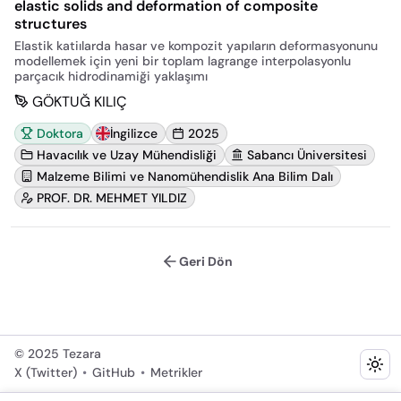
elastic solids and deformation of composite
structures
Elastik katiılarda hasar ve kompozit yapıların deformasyonunu
modellemek için yeni bir toplam lagrange interpolasyonlu
parçacık hidrodinamiği yaklaşımı
GÖKTUĞ KILIÇ
Doktora
İngilizce
2025
Havacılık ve Uzay Mühendisliği
Sabancı Üniversitesi
Malzeme Bilimi ve Nanomühendislik Ana Bilim Dalı
PROF. DR. MEHMET YILDIZ
Geri Dön
©
2025
Tezara
X (Twitter)
•
GitHub
•
Metrikler