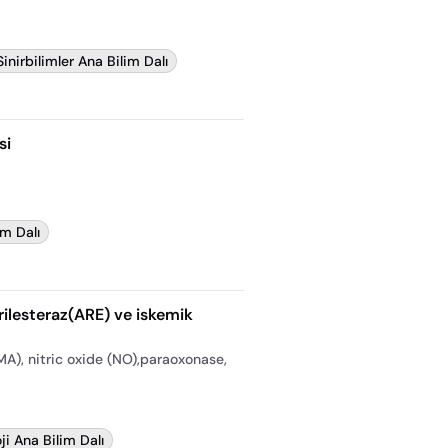
Sinirbilimler Ana Bilim Dalı
si
im Dalı
arilesteraz(ARE) ve iskemik
A), nitric oxide (NO),paraoxonase,
ji Ana Bilim Dalı