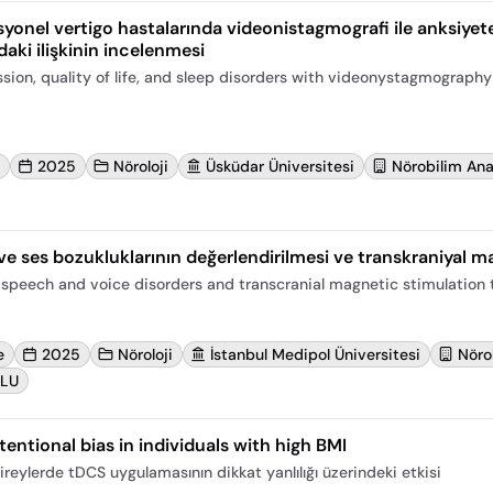
yonel vertigo hastalarında videonistagmografi ile anksiyete
aki ilişkinin incelenmesi
ssion, quality of life, and sleep disorders with videonystagmograph
2025
Nöroloji
Üsküdar Üniversitesi
Nörobilim Ana
 ses bozukluklarının değerlendirilmesi ve transkraniyal m
speech and voice disorders and transcranial magnetic stimulation
e
2025
Nöroloji
İstanbul Medipol Üniversitesi
Nörol
ĞLU
entional bias in individuals with high BMI
reylerde tDCS uygulamasının dikkat yanlılığı üzerindeki etkisi