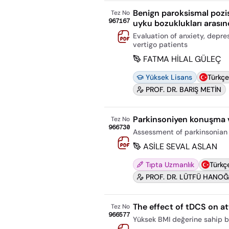
Benign paroksismal pozis
Tez No
967167
uyku bozuklukları arasınd
Evaluation of anxiety, depre
vertigo patients
FATMA HİLAL GÜLEÇ
Yüksek Lisans
Türkçe
PROF. DR. BARIŞ METİN
Parkinsoniyen konuşma ve
Tez No
966730
Assessment of parkinsonian 
ASİLE SEVAL ASLAN
Tıpta Uzmanlık
Türkç
PROF. DR. LÜTFÜ HANO
The effect of tDCS on att
Tez No
966577
Yüksek BMI değerine sahip bi