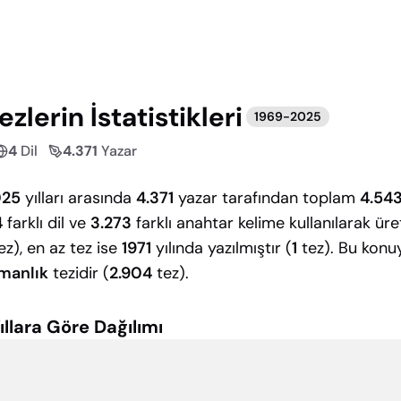
zlerin İstatistikleri
1969
-
2025
4
Dil
4.371
Yazar
025
yılları arasında
4.371
yazar tarafından toplam
4.54
4
farklı dil ve
3.273
farklı anahtar kelime kullanılarak üret
ez), en az tez ise
1971
yılında yazılmıştır (
1
tez). Bu konuy
zmanlık
tezidir (
2.904
tez).
ıllara Göre Dağılımı