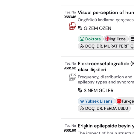
Visual perception of hu
Tez No
968346
Öngörücü kodlama çerçevesind
GİZEM ÖZEN
Doktora
İngilizce
DOÇ. DR. MURAT PERİT Ç
Elektroensefalografide (EE
Tez No
968192
olası ilişkileri
Frequency, distribution and 
epilepsy types and syndro
SİNEM GÜLER
Yüksek Lisans
Türkçe
DOÇ. DR. FERDA USLU
Erişkin epilepside beyin y
Tez No
968190
The impact of brain structur