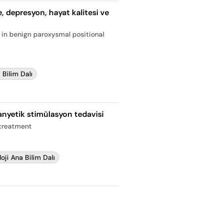
, depresyon, hayat kalitesi ve
y in benign paroxysmal positional
 Bilim Dalı
anyetik stimülasyon tedavisi
 treatment
oji Ana Bilim Dalı