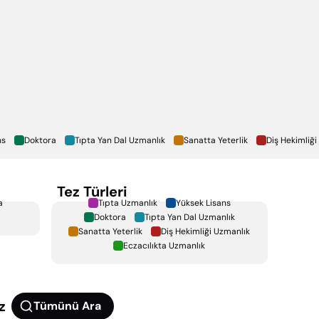
ns
Doktora
Tıpta Yan Dal Uzmanlık
Sanatta Yeterlik
Diş Hekimliği
Tez Türleri
a
Tıpta Uzmanlık
Yüksek Lisans
Doktora
Tıpta Yan Dal Uzmanlık
Sanatta Yeterlik
Diş Hekimliği Uzmanlık
Eczacılıkta Uzmanlık
z
Tümünü Ara