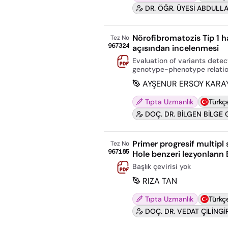
DR. ÖĞR. ÜYESİ ABDULL
Nörofibromatozis Tip 1 h
Tez No
967324
açısından incelenmesi
Evaluation of variants detec
genotype-phenotype relati
AYŞENUR ERSOY KAR
Tıpta Uzmanlık
Türkç
DOÇ. DR. BİLGEN BİLGE 
Primer progresif multipl
Tez No
967185
Hole benzeri lezyonların E
Başlık çevirisi yok
RIZA TAN
Tıpta Uzmanlık
Türkç
DOÇ. DR. VEDAT ÇİLİNGİ