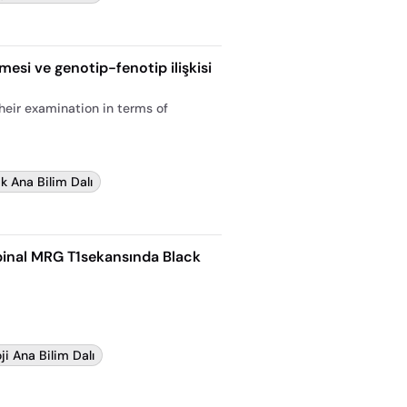
esi ve genotip-fenotip ilişkisi
heir examination in terms of
k Ana Bilim Dalı
spinal MRG T1sekansında Black
ji Ana Bilim Dalı