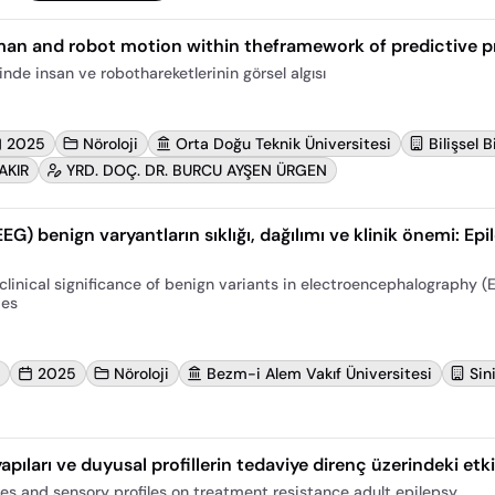
man and robot motion within theframework of predictive p
e insan ve robothareketlerinin görsel algısı
2025
Nöroloji
Orta Doğu Teknik Üniversitesi
Bilişsel 
AKIR
YRD. DOÇ. DR. BURCU AYŞEN ÜRGEN
G) benign varyantların sıklığı, dağılımı ve klinik önemi: Epil
clinical significance of benign variants in electroencephalography (E
mes
2025
Nöroloji
Bezm-i Alem Vakıf Üniversitesi
Sin
apıları ve duyusal profillerin tedaviye direnç üzerindeki etki
es and sensory profiles on treatment resistance adult epilepsy