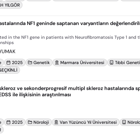
AH YILGÖR
astalarında NF1 geninde saptanan varyantların değerlendirilm
ted in the NF1 gene in patients with Neurofibromatosis Type 1 and t
onships
AYUMAK
e
2025
Genetik
Marmara Üniversitesi
Tıbbi Geneti
GEÇKİNLİ
 skleroz ve sekonderprogresif multipl skleroz hastalarında 
DSS ile ilişkisinin araştırılması
e
2025
Nöroloji
Van Yüzüncü Yıl Üniversitesi
Nörolo
R