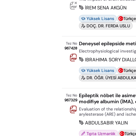
İREM SENA AKGÜN
Yüksek Lisans
Türkçe
DOÇ. DR. FERDA USLU
Deneysel epilepside meti
Tez No
967420
Electrophysiological investi
IBRAHIMA SORY DIALL
Yüksek Lisans
Türkçe
DR. ÖĞR. ÜYESİ ABDULK
Epileptik nöbet ile asime
Tez No
967329
modifiye albumin (İMA), d
Evaluation of the relations
arylesterase (ARE) and isch
ABDULSABIR YALIN
Tıpta Uzmanlık
Türkç