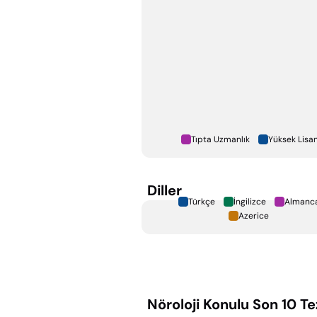
Tıpta Uzmanlık
Yüksek Lisa
Diller
Türkçe
İngilizce
Almanc
Azerice
Nöroloji
Konulu Son 10 Te