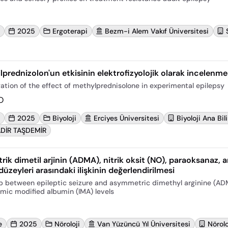
2025
Ergoterapi
Bezm-i Alem Vakıf Üniversitesi
lprednizolon'un etkisinin elektrofizyolojik olarak incelenme
gation of the effect of methylprednisolone in experimental epilepsy
O
2025
Biyoloji
Erciyes Üniversitesi
Biyoloji Ana Bil
ADİR TAŞDEMİR
trik dimetil arjinin (ADMA), nitrik oksit (NO), paraoksanaz, 
üzeyleri arasındaki ilişkinin değerlendirilmesi
hip between epileptic seizure and asymmetric dimethyl arginine (ADM
emic modified albumin (IMA) levels
e
2025
Nöroloji
Van Yüzüncü Yıl Üniversitesi
Nörolo