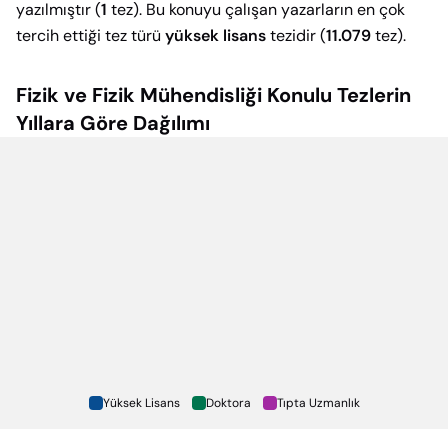
yazılmıştır (
1
tez). Bu konuyu çalışan yazarların en çok
tercih ettiği tez türü
yüksek lisans
tezidir (
11.079
tez).
Fizik ve Fizik Mühendisliği
Konulu Tezlerin
Yıllara Göre Dağılımı
Yüksek Lisans
Doktora
Tıpta Uzmanlık