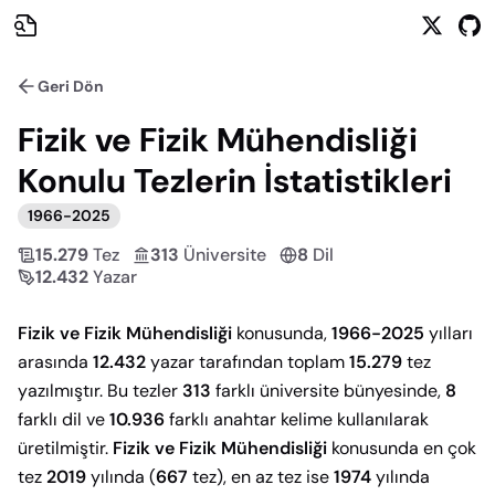
Geri Dön
Fizik ve Fizik Mühendisliği
Konulu Tezlerin İstatistikleri
1966
-
2025
15.279
Tez
313
Üniversite
8
Dil
12.432
Yazar
Fizik ve Fizik Mühendisliği
konusunda,
1966-2025
yılları
arasında
12.432
yazar tarafından toplam
15.279
tez
yazılmıştır. Bu tezler
313
farklı üniversite bünyesinde,
8
farklı dil ve
10.936
farklı anahtar kelime kullanılarak
üretilmiştir.
Fizik ve Fizik Mühendisliği
konusunda en çok
tez
2019
yılında (
667
tez), en az tez ise
1974
yılında