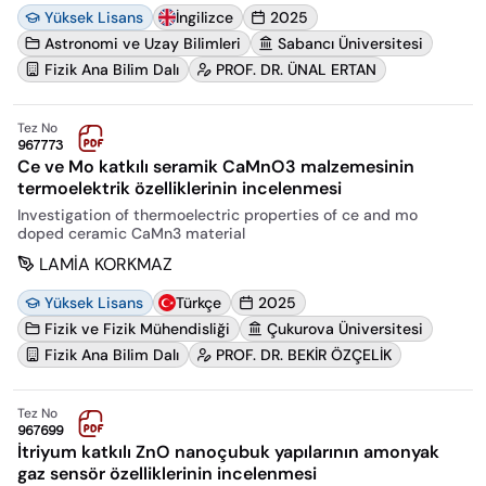
Yüksek Lisans
İngilizce
2025
Astronomi ve Uzay Bilimleri
Sabancı Üniversitesi
Fizik Ana Bilim Dalı
PROF. DR. ÜNAL ERTAN
Tez No
967773
Ce ve Mo katkılı seramik CaMnO3 malzemesinin
termoelektrik özelliklerinin incelenmesi
Investigation of thermoelectric properties of ce and mo
doped ceramic CaMn3 material
LAMİA KORKMAZ
Yüksek Lisans
Türkçe
2025
Fizik ve Fizik Mühendisliği
Çukurova Üniversitesi
Fizik Ana Bilim Dalı
PROF. DR. BEKİR ÖZÇELİK
Tez No
967699
İtriyum katkılı ZnO nanoçubuk yapılarının amonyak
gaz sensör özelliklerinin incelenmesi