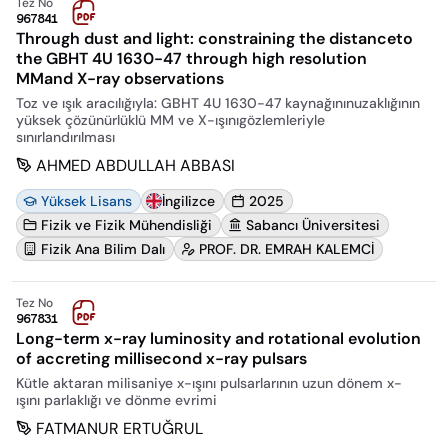
Tez No
967841
Through dust and light: constraining the distanceto
the GBHT 4U 1630-47 through high resolution
MMand X-ray observations
Toz ve ışık aracılığıyla: GBHT 4U 1630-47 kaynağınınuzaklığının
yüksek çözünürlüklü MM ve X-ışınıgözlemleriyle
sınırlandırılması
AHMED ABDULLAH ABBASI
Yüksek Lisans
İngilizce
2025
Fizik ve Fizik Mühendisliği
Sabancı Üniversitesi
Fizik Ana Bilim Dalı
PROF. DR. EMRAH KALEMCİ
Tez No
967831
Long-term x-ray luminosity and rotational evolution
of accreting millisecond x-ray pulsars
Kütle aktaran milisaniye x-ışını pulsarlarının uzun dönem x-
ışını parlaklığı ve dönme evrimi
FATMANUR ERTUĞRUL