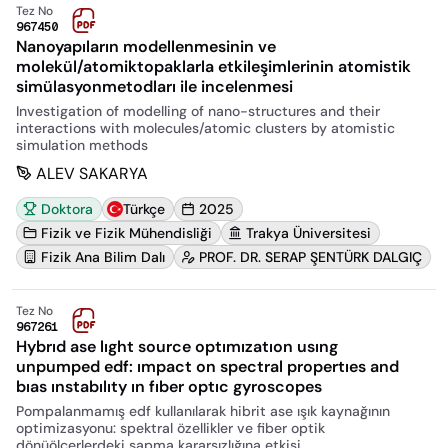
Tez No
967450
Nanoyapıların modellenmesinin ve
molekül/atomiktopaklarla etkileşimlerinin atomistik
simülasyonmetodları ile incelenmesi
Investigation of modelling of nano-structures and their
interactions with molecules/atomic clusters by atomistic
simulation methods
ALEV SAKARYA
Doktora
Türkçe
2025
Fizik ve Fizik Mühendisliği
Trakya Üniversitesi
Fizik Ana Bilim Dalı
PROF. DR. SERAP ŞENTÜRK DALGIÇ
Tez No
967261
Hybrıd ase lıght source optımızatıon usıng
unpumped edf: ımpact on spectral propertıes and
bıas ınstabılıty ın fıber optıc gyroscopes
Pompalanmamış edf kullanılarak hibrit ase ışık kaynağının
optimizasyonu: spektral özellikler ve fiber optik
dönüölçerlerdeki sapma kararsızlığına etkisi