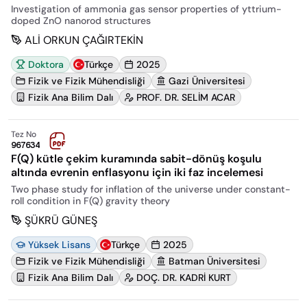
Investigation of ammonia gas sensor properties of yttrium-
doped ZnO nanorod structures
ALİ ORKUN ÇAĞIRTEKİN
Doktora
Türkçe
2025
Fizik ve Fizik Mühendisliği
Gazi Üniversitesi
Fizik Ana Bilim Dalı
PROF. DR. SELİM ACAR
Tez No
967634
F(Q) kütle çekim kuramında sabit-dönüş koşulu
altında evrenin enflasyonu için iki faz incelemesi
Two phase study for inflation of the universe under constant-
roll condition in F(Q) gravity theory
ŞÜKRÜ GÜNEŞ
Yüksek Lisans
Türkçe
2025
Fizik ve Fizik Mühendisliği
Batman Üniversitesi
Fizik Ana Bilim Dalı
DOÇ. DR. KADRİ KURT