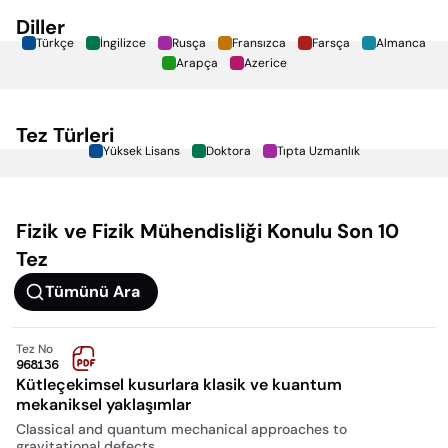
Diller
Türkçe
İngilizce
Rusça
Fransızca
Farsça
Almanca
Arapça
Azerice
Tez Türleri
Yüksek Lisans
Doktora
Tıpta Uzmanlık
Fizik ve Fizik Mühendisliği
Konulu Son 10
Tez
Tümünü Ara
Tez No
968136
Kütleçekimsel kusurlara klasik ve kuantum
mekaniksel yaklaşımlar
Classical and quantum mechanical approaches to
gravitational defects