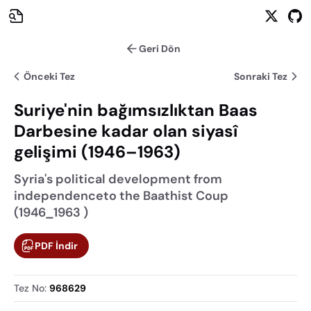
Geri Dön
Önceki Tez
Sonraki Tez
Suriye'nin bağımsızlıktan Baas
Darbesine kadar olan siyasî
gelişimi (1946–1963)
Syria's political development from
independenceto the Baathist Coup
(1946_1963 )
PDF İndir
Tez No
:
968629