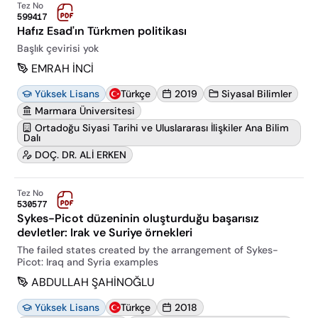
Tez No
599417
Hafız Esad'ın Türkmen politikası
Başlık çevirisi yok
EMRAH İNCİ
Yüksek Lisans
Türkçe
2019
Siyasal Bilimler
Marmara Üniversitesi
Ortadoğu Siyasi Tarihi ve Uluslararası İlişkiler Ana Bilim
Dalı
DOÇ. DR. ALİ ERKEN
Tez No
530577
Sykes-Picot düzeninin oluşturduğu başarısız
devletler: Irak ve Suriye örnekleri
The failed states created by the arrangement of Sykes-
Picot: Iraq and Syria examples
ABDULLAH ŞAHİNOĞLU
Yüksek Lisans
Türkçe
2018