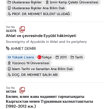
Uluslararası İlişkiler
İzmir Katip Çelebi Üniversitesi
Uluslararası İlişkiler Ana Bilim Dalı
PROF. DR. MEHMET BÜLENT ULUDAĞ
Tez No
313376
Ahlat ve çevresinde Eyyûbî hâkimiyeti
Sovereignty of Ayyubids in Ahlat and its periphery
AHMET DEMİR
Yüksek Lisans
Türkçe
2011
Tarih
Yüzüncü Yıl Üniversitesi
İslam Tarihi ve Sanatları Ana Bilim Dalı
DOÇ. DR. MEHMET SALİH ARI
Tez No
947264
Билим, илим жана маданият тармагындагы
Кыргызстан менен Түркиянын кызматташтыгы
(1992-2012 жж.)