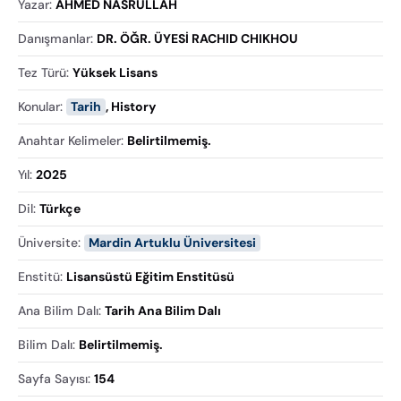
Yazar
:
AHMED NASRULLAH
Danışmanlar
:
DR. ÖĞR. ÜYESİ RACHID CHIKHOU
Tez Türü
:
Yüksek Lisans
Konular
:
Tarih
,
History
Anahtar Kelimeler
:
Belirtilmemiş.
Yıl
:
2025
Dil
:
Türkçe
Üniversite
:
Mardin Artuklu Üniversitesi
Enstitü
:
Lisansüstü Eğitim Enstitüsü
Ana Bilim Dalı
:
Tarih Ana Bilim Dalı
Bilim Dalı
:
Belirtilmemiş.
Sayfa Sayısı
:
154