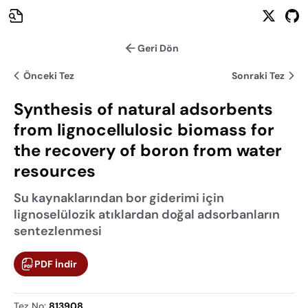
Geri Dön
Önceki Tez
Sonraki Tez
Synthesis of natural adsorbents
from lignocellulosic biomass for
the recovery of boron from water
resources
Su kaynaklarından bor giderimi için
lignoselülozik atıklardan doğal adsorbanların
sentezlenmesi
PDF İndir
Tez No
:
813908