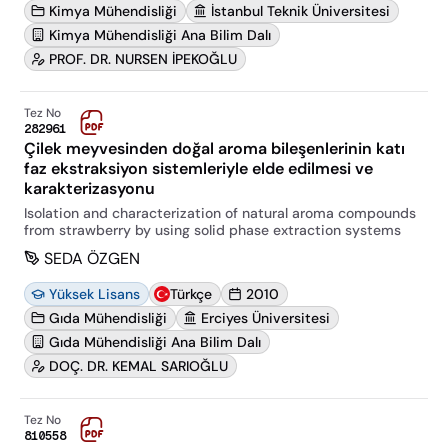
Kimya Mühendisliği
İstanbul Teknik Üniversitesi
Kimya Mühendisliği Ana Bilim Dalı
PROF. DR. NURSEN İPEKOĞLU
Tez No
282961
Çilek meyvesinden doğal aroma bileşenlerinin katı
faz ekstraksiyon sistemleriyle elde edilmesi ve
karakterizasyonu
Isolation and characterization of natural aroma compounds
from strawberry by using solid phase extraction systems
SEDA ÖZGEN
Yüksek Lisans
Türkçe
2010
Gıda Mühendisliği
Erciyes Üniversitesi
Gıda Mühendisliği Ana Bilim Dalı
DOÇ. DR. KEMAL SARIOĞLU
Tez No
810558