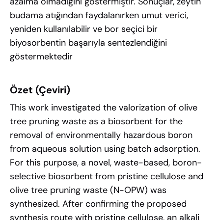
azalma olmadığını göstermiştir. Sonuçlar, zeytin
budama atığından faydalanırken umut verici,
yeniden kullanılabilir ve bor seçici bir
biyosorbentin başarıyla sentezlendiğini
göstermektedir
Özet (Çeviri)
This work investigated the valorization of olive
tree pruning waste as a biosorbent for the
removal of environmentally hazardous boron
from aqueous solution using batch adsorption.
For this purpose, a novel, waste-based, boron-
selective biosorbent from pristine cellulose and
olive tree pruning waste (N-OPW) was
synthesized. After confirming the proposed
synthesis route with pristine cellulose, an alkali