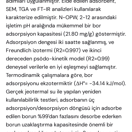
adımları uygulanmıştır. Elde edilen adsorbent,
SEM, TGA ve FT-IR analizleri kullanılarak
karakterize edilmiştir. N-OPW, 2-12 arasındaki
işletim pH aralığında mükemmel bir bor
adsorpsiyon kapasitesi (21.80 mg/g) göstermiştir.
Adsorpsiyon dengesi iki saatte sağlanmış, ve
Freundlich izotermi (R2=0.997) ve ikinci
dereceden psödo-kinetik model (R2=0.99)
deneysel verilerle en iyi eşleşmeyi sağlamıştır.
Termodinamik çalışmalara göre, bor
adsorpsiyonu ekzotermiktir (ΔH°= -34.14 kJ/mol).
Gerçek jeotermal su ile yapılan yeniden
kullanılabilirlik testleri, adsorbanın üç
adsorpsiyon/desorpsiyon döngüsü için adsorbe
edilen borun %99'dan fazlasını desorbe ederken
borun uzaklaştırma kapasitesinde önemli bir