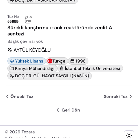
DOÇ. DR. HASANCAN OKUTAN
Tez No
55999
Sürekli karıştırmalı tank reaktöründe zeolit A
sentezi
Başlık çevirisi yok
AYTÜL KÖYOĞLU
Yüksek Lisans
Türkçe
1996
Kimya Mühendisliği
İstanbul Teknik Üniversitesi
DOÇ.DR. GÜLHAYAT SAYGILI (NASÜN)
Önceki Tez
Sonraki Tez
Geri Dön
©
2026
Tezara