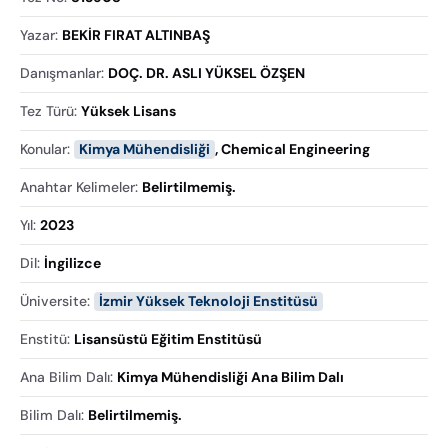
Yazar
:
BEKİR FIRAT ALTINBAŞ
Danışmanlar
:
DOÇ. DR. ASLI YÜKSEL ÖZŞEN
Tez Türü
:
Yüksek Lisans
Konular
:
Kimya Mühendisliği
,
Chemical Engineering
Anahtar Kelimeler
:
Belirtilmemiş.
Yıl
:
2023
Dil
:
İngilizce
Üniversite
:
İzmir Yüksek Teknoloji Enstitüsü
Enstitü
:
Lisansüstü Eğitim Enstitüsü
Ana Bilim Dalı
:
Kimya Mühendisliği Ana Bilim Dalı
Bilim Dalı
:
Belirtilmemiş.