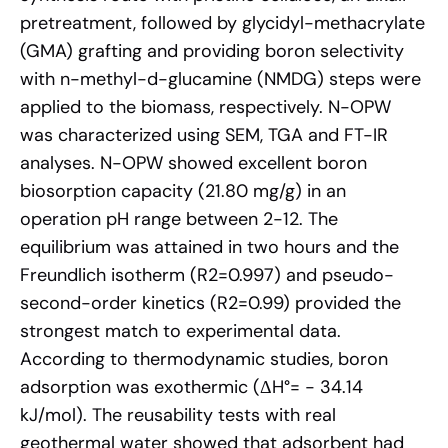
pretreatment, followed by glycidyl-methacrylate
(GMA) grafting and providing boron selectivity
with n-methyl-d-glucamine (NMDG) steps were
applied to the biomass, respectively. N-OPW
was characterized using SEM, TGA and FT-IR
analyses. N-OPW showed excellent boron
biosorption capacity (21.80 mg/g) in an
operation pH range between 2-12. The
equilibrium was attained in two hours and the
Freundlich isotherm (R2=0.997) and pseudo-
second-order kinetics (R2=0.99) provided the
strongest match to experimental data.
According to thermodynamic studies, boron
adsorption was exothermic (ΔH°= - 34.14
kJ/mol). The reusability tests with real
geothermal water showed that adsorbent had