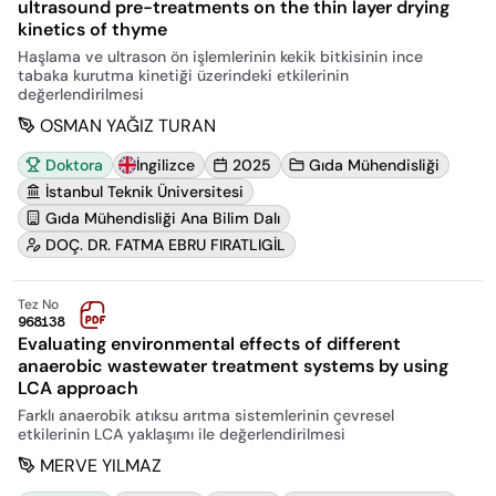
ultrasound pre-treatments on the thin layer drying
kinetics of thyme
Haşlama ve ultrason ön işlemlerinin kekik bitkisinin ince
tabaka kurutma kinetiği üzerindeki etkilerinin
değerlendirilmesi
OSMAN YAĞIZ TURAN
Doktora
İngilizce
2025
Gıda Mühendisliği
İstanbul Teknik Üniversitesi
Gıda Mühendisliği Ana Bilim Dalı
DOÇ. DR. FATMA EBRU FIRATLIGİL
Tez No
968138
Evaluating environmental effects of different
anaerobic wastewater treatment systems by using
LCA approach
Farklı anaerobik atıksu arıtma sistemlerinin çevresel
etkilerinin LCA yaklaşımı ile değerlendirilmesi
MERVE YILMAZ