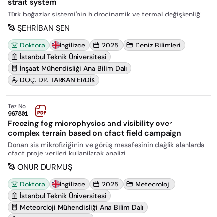
strait system
Türk boğazlar sistemi'nin hidrodinamik ve termal değişkenliği
ŞEHRİBAN ŞEN
Doktora
İngilizce
2025
Deniz Bilimleri
İstanbul Teknik Üniversitesi
İnşaat Mühendisliği Ana Bilim Dalı
DOÇ. DR. TARKAN ERDİK
Tez No
967801
Freezing fog microphysics and visibility over
complex terrain based on cfact field campaign
Donan sis mikrofiziğinin ve görüş mesafesinin dağlik alanlarda
cfact proje verileri kullanilarak analizi
ONUR DURMUŞ
Doktora
İngilizce
2025
Meteoroloji
İstanbul Teknik Üniversitesi
Meteoroloji Mühendisliği Ana Bilim Dalı