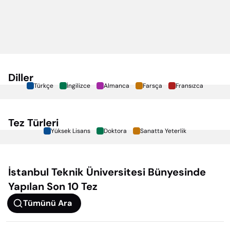
Diller
Türkçe
İngilizce
Almanca
Farsça
Fransızca
Tez Türleri
Yüksek Lisans
Doktora
Sanatta Yeterlik
İstanbul Teknik Üniversitesi
Bünyesinde
Yapılan Son 10 Tez
Tümünü Ara