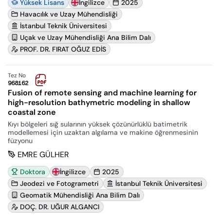
Yüksek Lisans
İngilizce
2025
Havacılık ve Uzay Mühendisliği
İstanbul Teknik Üniversitesi
Uçak ve Uzay Mühendisliği Ana Bilim Dalı
PROF. DR. FIRAT OĞUZ EDİS
Tez No
968162
Fusion of remote sensing and machine learning for
high-resolution bathymetric modeling in shallow
coastal zone
Kıyı bölgeleri sığ sularının yüksek çözünürlüklü batimetrik
modellemesi için uzaktan algılama ve makine öğrenmesinin
füzyonu
EMRE GÜLHER
Doktora
İngilizce
2025
Jeodezi ve Fotogrametri
İstanbul Teknik Üniversitesi
Geomatik Mühendisliği Ana Bilim Dalı
DOÇ. DR. UĞUR ALGANCI