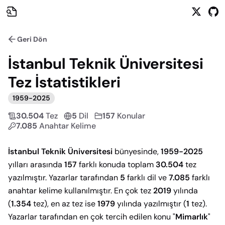
Geri Dön
İstanbul Teknik Üniversitesi
Tez İstatistikleri
1959
-
2025
30.504
Tez
5
Dil
157
Konular
7.085
Anahtar Kelime
İstanbul Teknik Üniversitesi
bünyesinde,
1959-2025
yılları arasında
157
farklı konuda toplam
30.504
tez
yazılmıştır. Yazarlar tarafından
5
farklı dil ve
7.085
farklı
anahtar kelime kullanılmıştır. En çok tez
2019
yılında
(
1.354
tez), en az tez ise
1979
yılında yazılmıştır (
1
tez).
Yazarlar tarafından en çok tercih edilen konu
"
Mimarlık
"