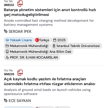
Tez No
968332
Batarya yönetim sistemleri için anot kontrollü hızlı
şarj metodugeliştirilmesi
Anode controlled fast charging method development for
battery management systems
SERDAR İPEK
Yüksek Lisans
Türkçe
2025
Mekatronik Mühendisliği
İstanbul Teknik Üniversitesi
Mekatronik Mühendisliği Ana Bilim Dalı
PROF. DR. İLHAN KOCAARSLAN
Tez No
968226
Açık kaynak kodlu yazılım ıle fırlatma araçları
üzerındekı fırlatma ırtıfası rüzgar etkılerının analızı
Analysis of ground wind loads on launch vehicles using
opensource software
ECE SAYKAN