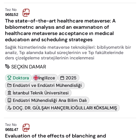
Tez No
968152
The state-of-the-art healthcare metaverse: A
bıblıometrıc analysıs and an examınatıon of
healthcare metaverse acceptance ın medıcal
educatıon and schedulıng strategıes
Sağlık hizmetlerinde metaverse teknolojileri: bibliyometrik bir
analiz, Tıp alanında kabul süreçlerinin ve Tıp fakültelerinde
ders çizelgeleme stratejilerinin incelenmesi
SEÇKİN DAMAR
Doktora
İngilizce
2025
Endüstri ve Endüstri Mühendisliği
İstanbul Teknik Üniversitesi
Endüstri Mühendisliği Ana Bilim Dalı
DOÇ. DR. GÜLŞAH HANÇERLİOĞULLARI KÖKSALMIŞ
Tez No
968147
Evaluation of the effects of blanching and