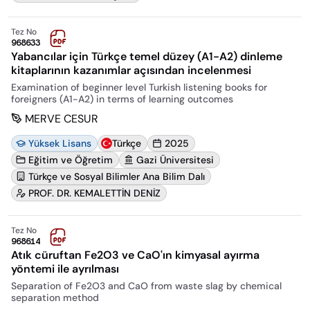
Tez No
968633
Yabancılar için Türkçe temel düzey (A1-A2) dinleme
kitaplarının kazanımlar açısından incelenmesi
Examination of beginner level Turkish listening books for
foreigners (A1-A2) in terms of learning outcomes
MERVE CESUR
Yüksek Lisans
Türkçe
2025
Eğitim ve Öğretim
Gazi Üniversitesi
Türkçe ve Sosyal Bilimler Ana Bilim Dalı
PROF. DR. KEMALETTİN DENİZ
Tez No
968614
Atık cüruftan Fe2O3 ve CaO'ın kimyasal ayırma
yöntemi ile ayrılması
Separation of Fe2O3 and CaO from waste slag by chemical
separation method