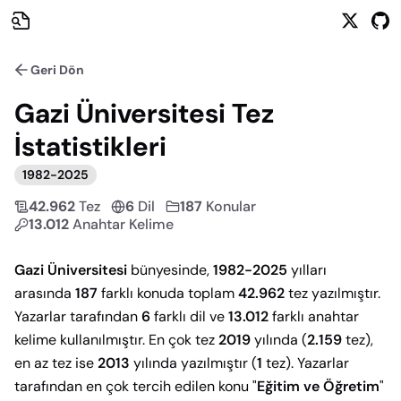
Geri Dön
Gazi Üniversitesi
Tez
İstatistikleri
1982
-
2025
42.962
Tez
6
Dil
187
Konular
13.012
Anahtar Kelime
Gazi Üniversitesi
bünyesinde,
1982-2025
yılları
arasında
187
farklı konuda toplam
42.962
tez yazılmıştır.
Yazarlar tarafından
6
farklı dil ve
13.012
farklı anahtar
kelime kullanılmıştır. En çok tez
2019
yılında (
2.159
tez),
en az tez ise
2013
yılında yazılmıştır (
1
tez).
Yazarlar
tarafından en çok tercih edilen konu
"
Eğitim ve Öğretim
"