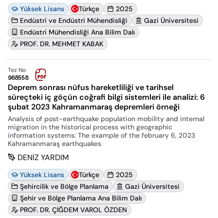
Yüksek Lisans
Türkçe
2025
Endüstri ve Endüstri Mühendisliği
Gazi Üniversitesi
Endüstri Mühendisliği Ana Bilim Dalı
PROF. DR. MEHMET KABAK
Tez No
968558
Deprem sonrası nüfus hareketliliği ve tarihsel
süreçteki iç göçün coğrafi bilgi sistemleri ile analizi: 6
şubat 2023 Kahramanmaraş depremleri örneği
Analysis of post-earthquake population mobility and internal
migration in the historical process with geographic
information systems: The example of the february 6, 2023
Kahramanmaraş earthquakes
DENİZ YARDIM
Yüksek Lisans
Türkçe
2025
Şehircilik ve Bölge Planlama
Gazi Üniversitesi
Şehir ve Bölge Planlama Ana Bilim Dalı
PROF. DR. ÇİĞDEM VAROL ÖZDEN