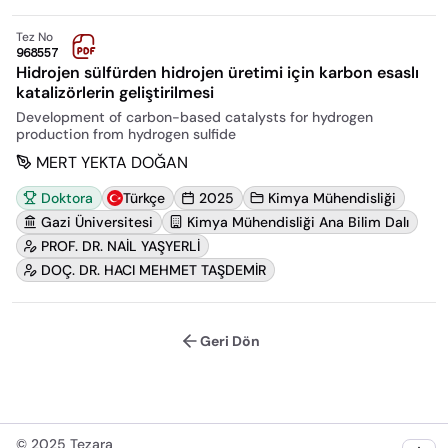
Tez No
968557
Hidrojen sülfürden hidrojen üretimi için karbon esaslı
katalizörlerin geliştirilmesi
Development of carbon-based catalysts for hydrogen
production from hydrogen sulfide
MERT YEKTA DOĞAN
Doktora
Türkçe
2025
Kimya Mühendisliği
Gazi Üniversitesi
Kimya Mühendisliği Ana Bilim Dalı
PROF. DR. NAİL YAŞYERLİ
DOÇ. DR. HACI MEHMET TAŞDEMİR
Geri Dön
©
2025
Tezara