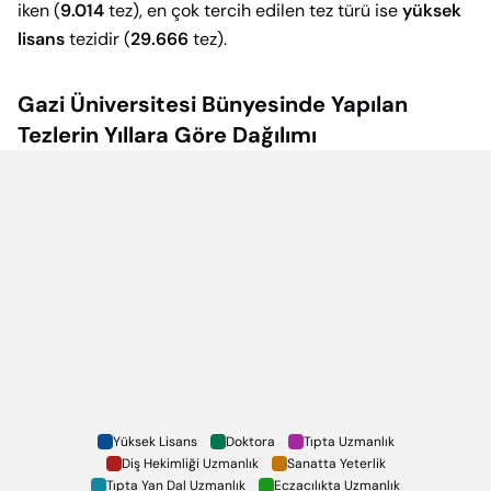
iken (
9.014
tez), en çok tercih edilen tez türü ise
yüksek
lisans
tezidir (
29.666
tez).
Gazi Üniversitesi
Bünyesinde Yapılan
Tezlerin Yıllara Göre Dağılımı
Yüksek Lisans
Doktora
Tıpta Uzmanlık
Diş Hekimliği Uzmanlık
Sanatta Yeterlik
Tıpta Yan Dal Uzmanlık
Eczacılıkta Uzmanlık