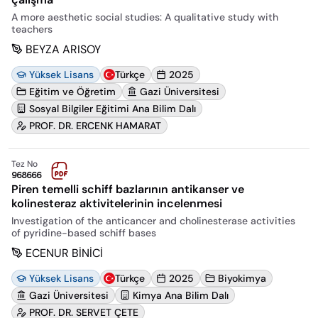
A more aesthetic social studies: A qualitative study with
teachers
BEYZA ARISOY
Yüksek Lisans
Türkçe
2025
Eğitim ve Öğretim
Gazi Üniversitesi
Sosyal Bilgiler Eğitimi Ana Bilim Dalı
PROF. DR. ERCENK HAMARAT
Tez No
968666
Piren temelli schiff bazlarının antikanser ve
kolinesteraz aktivitelerinin incelenmesi
Investigation of the anticancer and cholinesterase activities
of pyridine-based schiff bases
ECENUR BİNİCİ
Yüksek Lisans
Türkçe
2025
Biyokimya
Gazi Üniversitesi
Kimya Ana Bilim Dalı
PROF. DR. SERVET ÇETE