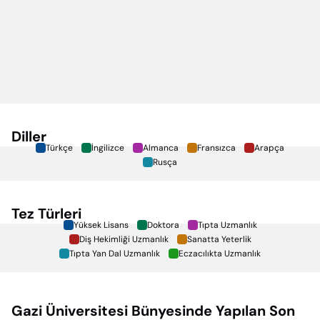
Diller
Türkçe
İngilizce
Almanca
Fransızca
Arapça
Rusça
Tez Türleri
Yüksek Lisans
Doktora
Tıpta Uzmanlık
Diş Hekimliği Uzmanlık
Sanatta Yeterlik
Tıpta Yan Dal Uzmanlık
Eczacılıkta Uzmanlık
Gazi Üniversitesi
Bünyesinde Yapılan Son