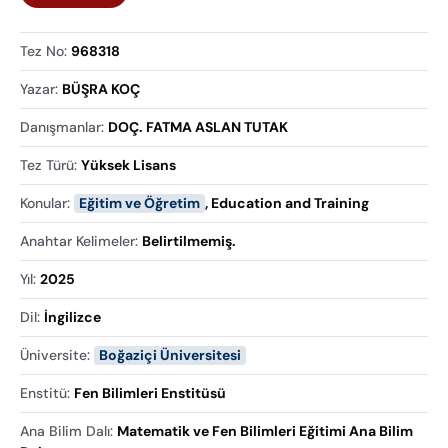
Tez No
:
968318
Yazar
:
BÜŞRA KOÇ
Danışmanlar
:
DOÇ. FATMA ASLAN TUTAK
Tez Türü
:
Yüksek Lisans
Konular
:
Eğitim ve Öğretim
,
Education and Training
Anahtar Kelimeler
:
Belirtilmemiş.
Yıl
:
2025
Dil
:
İngilizce
Üniversite
:
Boğaziçi Üniversitesi
Enstitü
:
Fen Bilimleri Enstitüsü
Ana Bilim Dalı
:
Matematik ve Fen Bilimleri Eğitimi Ana Bilim