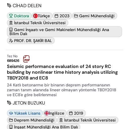
CİHAD DELEN
Doktora
Türkçe
2023
Gemi Mühendisliği
İstanbul Teknik Üniversitesi
Gemi İnşaatı ve Gemi Makineleri Mühendisliği Ana
Bilim Dalı
PROF. DR. ŞAKİR BAL
Tez No
609426
Seismic performance evaluation of 24 story RC
building by nonlinear time history analysis utilizing
TBDY2018 and EC8
24 Katlı betonarme bir binanın deprem performansının
zaman tanım alanında lineer olmayan yöntemle TBDY2018
ve EC8'e göre belirlenmesi
JETON BUZUKU
Yüksek Lisans
İngilizce
2019
Deprem Mühendisliği
İstanbul Teknik Üniversitesi
İnşaat Mühendisliği Ana Bilim Dalı