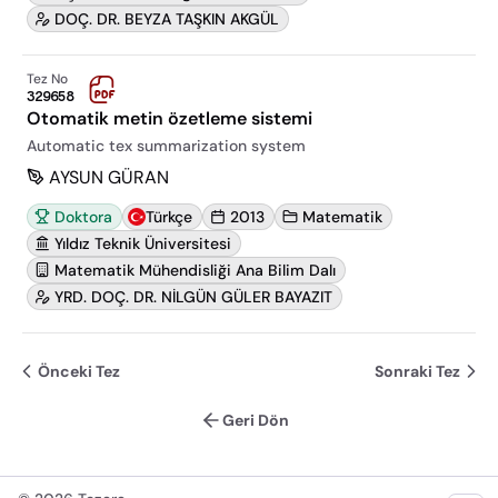
DOÇ. DR. BEYZA TAŞKIN AKGÜL
Tez No
329658
Otomatik metin özetleme sistemi
Automatic tex summarization system
AYSUN GÜRAN
Doktora
Türkçe
2013
Matematik
Yıldız Teknik Üniversitesi
Matematik Mühendisliği Ana Bilim Dalı
YRD. DOÇ. DR. NİLGÜN GÜLER BAYAZIT
Önceki Tez
Sonraki Tez
Geri Dön