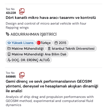
Tez No
421220
Dört kanatlı mikro hava aracı tasarımı ve kontrolü
Design and control of micro aerial vehicle with four
flapping wings
ABDURRAHMAN İŞBİTİRİCİ
Yüksek Lisans
Türkçe
2015
Makine Mühendisliği
İstanbul Teknik Üniversitesi
Makine Mühendisliği Ana Bilim Dalı
DOÇ. DR. ERDİNÇ ALTUĞ
Tez No
849005
Gemi direnç ve sevk performanslarının GEOSIM
yöntemi, deneysel ve hesaplamalı akışkan dinamiği
ile analizi
Analysis of ship drag and propulsion performances with
GEOSIM method, experimental and computational fluid
dynamics