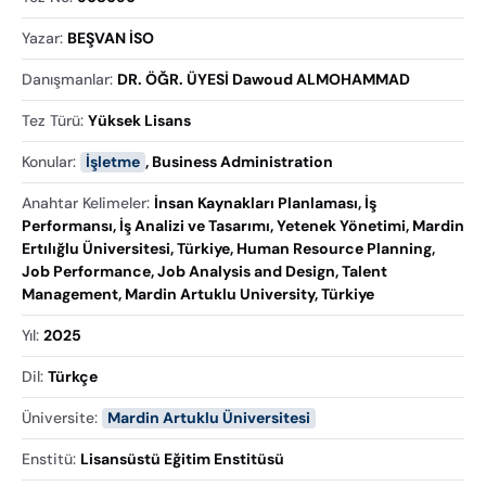
Yazar
:
BEŞVAN İSO
Danışmanlar
:
DR. ÖĞR. ÜYESİ Dawoud ALMOHAMMAD
Tez Türü
:
Yüksek Lisans
Konular
:
İşletme
,
Business Administration
Anahtar Kelimeler
:
İnsan Kaynakları Planlaması, İş
Performansı, İş Analizi ve Tasarımı, Yetenek Yönetimi, Mardin
Ertılığlu Üniversitesi, Türkiye, Human Resource Planning,
Job Performance, Job Analysis and Design, Talent
Management, Mardin Artuklu University, Türkiye
Yıl
:
2025
Dil
:
Türkçe
Üniversite
:
Mardin Artuklu Üniversitesi
Enstitü
:
Lisansüstü Eğitim Enstitüsü