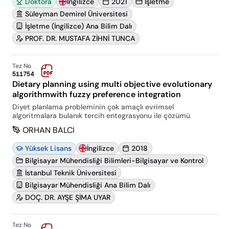
Doktora
İngilizce
2021
İşletme
Süleyman Demirel Üniversitesi
İşletme (İngilizce) Ana Bilim Dalı
PROF. DR. MUSTAFA ZİHNİ TUNCA
Tez No
511754
Dietary planning using multi objective evolutionary
algorithmwith fuzzy preference integration
Diyet planlama probleminin çok amaçlı evrimsel
algoritmalara bulanık tercih entegrasyonu ile çözümü
ORHAN BALCI
Yüksek Lisans
İngilizce
2018
Bilgisayar Mühendisliği Bilimleri-Bilgisayar ve Kontrol
İstanbul Teknik Üniversitesi
Bilgisayar Mühendisliği Ana Bilim Dalı
DOÇ. DR. AYŞE ŞİMA UYAR
Tez No