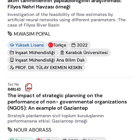
akım tahminlerinin yapılabilirliğinin araştırılması:
Filyos Nehri Havzası örneği
Investigation of the feasibility of flow estimates by
artificial neural networks using different parameters: :The
case of Filyos River Basin
M.WASIM POPAL
Yüksek Lisans
Türkçe
2022
İnşaat Mühendisliği
Karabük Üniversitesi
İnşaat Mühendisliği Ana Bilim Dalı
PROF. DR. TÜLAY EKEMEN KESKİN
Tez No
840143
The impact of strategic planning on the
performance of non- governmental organizations
(NGOS): An example of Gaziantep
Stratejik planlamanın sivil toplum kuruluşlarının
performansına etkisi: Gaziantep örneği
NOUR ABORASS