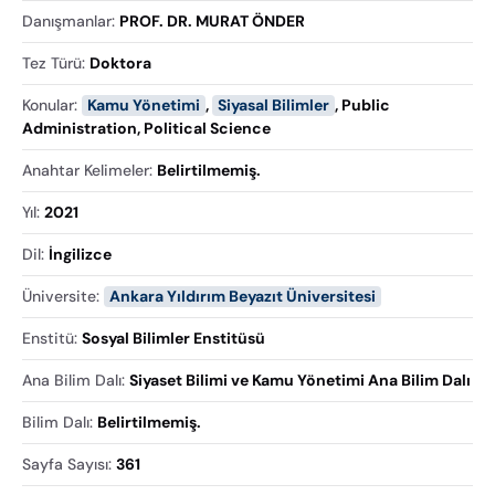
Danışmanlar
:
PROF. DR. MURAT ÖNDER
Tez Türü
:
Doktora
Konular
:
Kamu Yönetimi
,
Siyasal Bilimler
,
Public
Administration
,
Political Science
Anahtar Kelimeler
:
Belirtilmemiş.
Yıl
:
2021
Dil
:
İngilizce
Üniversite
:
Ankara Yıldırım Beyazıt Üniversitesi
Enstitü
:
Sosyal Bilimler Enstitüsü
Ana Bilim Dalı
:
Siyaset Bilimi ve Kamu Yönetimi Ana Bilim Dalı
Bilim Dalı
:
Belirtilmemiş.
Sayfa Sayısı
:
361