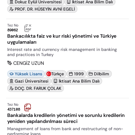
Dokuz Eylül Üniversitesi
İktisat Ana Bilim Dalı
PROF. DR. HÜSEYİN AVNİ EGELİ
Tez No
89062
Bankacılıkta faiz ve kur riski yönetimi ve Türkiye
uygulamaları
Interest rate and currency risk management in banking
and practices in Turkey
CENGİZ UZUN
Yüksek Lisans
Türkçe
1999
Dilbilim
Gazi Üniversitesi
İktisat Ana Bilim Dalı
DOÇ. DR. FARUK ÇOLAK
Tez No
437108
Bankalarda kredilerin yönetimi ve sorunlu kredilerin
yeniden yapılandırılması süreci
Management of loans from bank and restructuring of non-
performing loans