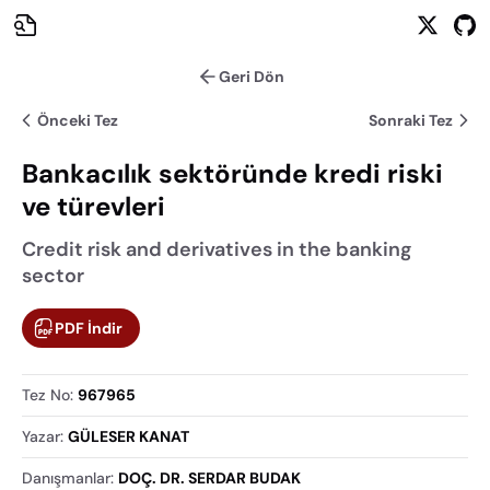
Geri Dön
Önceki Tez
Sonraki Tez
Bankacılık sektöründe kredi riski
ve türevleri
Credit risk and derivatives in the banking
sector
PDF İndir
Tez No
:
967965
Yazar
:
GÜLESER KANAT
Danışmanlar
:
DOÇ. DR. SERDAR BUDAK