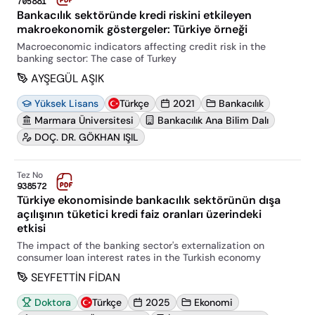
705881
Bankacılık sektöründe kredi riskini etkileyen
makroekonomik göstergeler: Türkiye örneği
Macroeconomic indicators affecting credit risk in the
banking sector: The case of Turkey
AYŞEGÜL AŞIK
Yüksek Lisans
Türkçe
2021
Bankacılık
Marmara Üniversitesi
Bankacılık Ana Bilim Dalı
DOÇ. DR. GÖKHAN IŞIL
Tez No
938572
Türkiye ekonomisinde bankacılık sektörünün dışa
açılışının tüketici kredi faiz oranları üzerindeki
etkisi
The impact of the banking sector's externalization on
consumer loan interest rates in the Turkish economy
SEYFETTİN FİDAN
Doktora
Türkçe
2025
Ekonomi