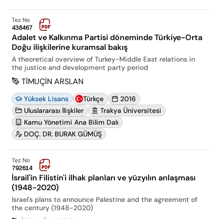
Tez No
438467
Adalet ve Kalkınma Partisi döneminde Türkiye-Orta
Doğu ilişkilerine kuramsal bakış
A theoretical overview of Turkey-Middle East relations in
the justice and development party period
TİMUÇİN ARSLAN
Yüksek Lisans
Türkçe
2016
Uluslararası İlişkiler
Trakya Üniversitesi
Kamu Yönetimi Ana Bilim Dalı
DOÇ. DR. BURAK GÜMÜŞ
Tez No
792614
İsrail'in Filistin'i ilhak planları ve yüzyılın anlaşması
(1948-2020)
Israel's plans to announce Palestine and the agreement of
the century (1948-2020)