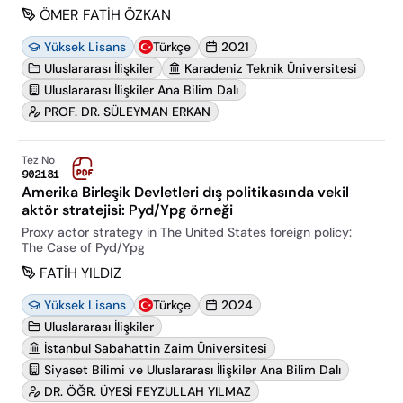
ÖMER FATİH ÖZKAN
Yüksek Lisans
Türkçe
2021
Uluslararası İlişkiler
Karadeniz Teknik Üniversitesi
Uluslararası İlişkiler Ana Bilim Dalı
PROF. DR. SÜLEYMAN ERKAN
Tez No
902181
Amerika Birleşik Devletleri dış politikasında vekil
aktör stratejisi: Pyd/Ypg örneği
Proxy actor strategy i̇n The Uni̇ted States forei̇gn poli̇cy:
The Case of Pyd/Ypg
FATİH YILDIZ
Yüksek Lisans
Türkçe
2024
Uluslararası İlişkiler
İstanbul Sabahattin Zaim Üniversitesi
Siyaset Bilimi ve Uluslararası İlişkiler Ana Bilim Dalı
DR. ÖĞR. ÜYESİ FEYZULLAH YILMAZ