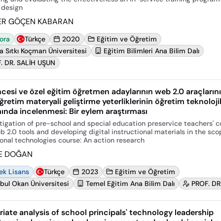
 design
ER GÖÇEN KABARAN
ora
Türkçe
2020
Eğitim ve Öğretim
a Sıtkı Koçman Üniversitesi
Eğitim Bilimleri Ana Bilim Dalı
. DR. SALİH UŞUN
cesi ve özel eğitim öğretmen adaylarının web 2.0 araçların
öğretim materyali geliştirme yeterliklerinin öğretim teknolojil
nda incelenmesi: Bir eylem araştırması
tigation of pre-school and special education preservice teachers' 
b 2.0 tools and developing digital instructional materials in the sco
ional technologies course: An action research
E DOĞAN
ek Lisans
Türkçe
2023
Eğitim ve Öğretim
nbul Okan Üniversitesi
Temel Eğitim Ana Bilim Dalı
PROF. D
riate analysis of school principals' technology leadership