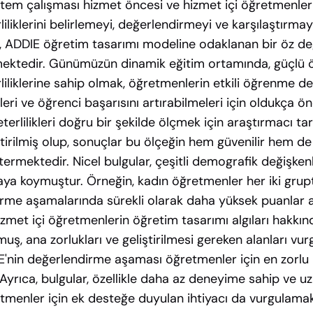
em çalışması hizmet öncesi ve hizmet içi öğretmenler
liliklerini belirlemeyi, değerlendirmeyi ve karşılaştırmay
 ADDIE öğretim tasarımı modeline odaklanan bir öz d
rmektedir. Günümüzün dinamik eğitim ortamında, güçlü 
liliklerine sahip olmak, öğretmenlerin etkili öğrenme d
eri ve öğrenci başarısını artırabilmeleri için oldukça ön
terlilikleri doğru bir şekilde ölçmek için araştırmacı ta
ştirilmiş olup, sonuçlar bu ölçeğin hem güvenilir hem de
ermektedir. Nicel bulgular, çeşitli demografik değişken
rtaya koymuştur. Örneğin, kadın öğretmenler her iki grup
rme aşamalarında sürekli olarak daha yüksek puanlar alm
izmet içi öğretmenlerin öğretim tasarımı algıları hakkı
uş, ana zorlukları ve geliştirilmesi gereken alanları vurg
'nin değerlendirme aşaması öğretmenler için en zorlu 
yrıca, bulgular, özellikle daha az deneyime sahip ve uz
menler için ek desteğe duyulan ihtiyacı da vurgulamak