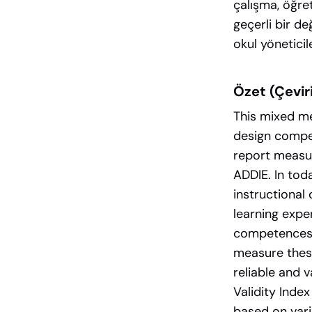
çalışma, öğret
geçerli bir de
okul yöneticil
Özet (Çevir
This mixed me
design compet
report measur
ADDIE. In tod
instructional
learning expe
competences 
measure these
reliable and 
Validity Index
based on vari