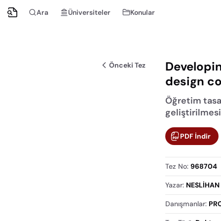
Ara
Üniversiteler
Konular
Developin
Önceki Tez
design c
Öğretim tasa
geliştirilmesi
PDF İndir
Tez No
:
968704
Yazar
:
NESLİHAN
Danışmanlar
:
PRO