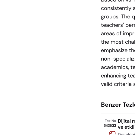
consistently 
groups. The q
teachers' perc
areas of impr
the most chal
emphasize the
non-specializ
academics, te
enhancing tea
valid criteri
Benzer Tezl
Dijital
Tez No
642533
ve etkil
Developi