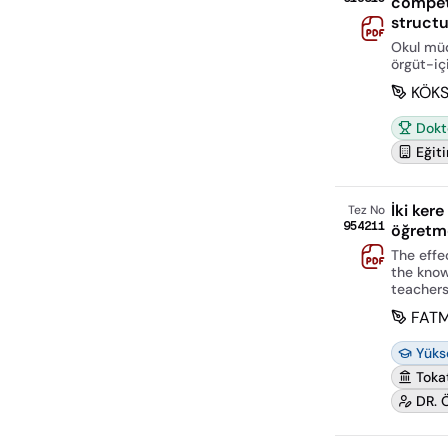
compete
structu
Okul müdü
örgüt-içi
KÖK
Dokt
Eğiti
İki kere
Tez No
954211
öğretmen
The effe
the know
teacher
FAT
Yüks
Toka
DR. 