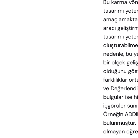
Bu karma yönt
tasarımı yeter
amaçlamakta,
aracı gelişti
tasarımı yeter
oluşturabilmel
nedenle, bu ye
bir ölçek geli
olduğunu göst
farklılıklar o
ve Değerlendi
bulgular ise h
içgörüler sunm
Örneğin ADDIE
bulunmuştur. A
olmayan öğret