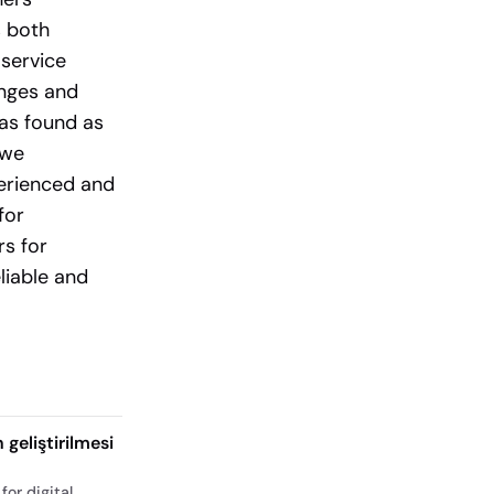
s both
-service
enges and
as found as
 we
perienced and
for
rs for
liable and
 geliştirilmesi
or digital