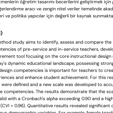
menlerin öğretim tasarımı becerilerini geliştirmek için 
ğerlendirme aracı ve zengin nitel veriler temelinde aka
eri ve politika yapıcılar için değerli bir kaynak sunmakta
i)
thod study aims to identify, assess and compare the i
encies of pre-service and in-service teachers, develo
ement tool focusing on the core instructional design
ay's dynamic educational landscape, possessing stron
 design competencies is important for teachers to crea
riences and enhance student achievement. For this re
were defined and a new scale was developed to accu
 competencies. The results demonstrate that the sca
valid with a Cronbach's alpha exceeding 0.90 and a hig
 (CVI = 0.96). Quantitative results revealed significant 
ous demographic variables. For example, female teac