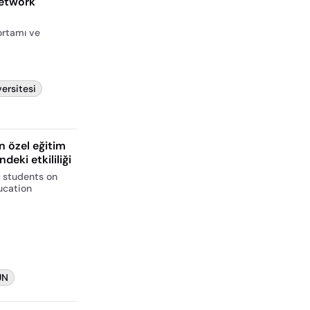
network
 ortamı ve
ersitesi
ın özel eğitim
deki etkililiği
 students on
ucation
UN