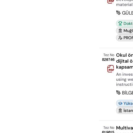
material
GÜL
Dokt
Muğl
PROF
Okul ön
Tez No
820746
dijital 
kapsamı
An inves
using we
instruct
BİLG
Yüks
İsta
Multiva
Tez No
619815