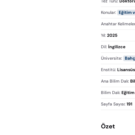
Tez Türü
:
Doktor
Konular
:
Eğitim 
Anahtar Kelimele
Yıl
:
2025
Dil
:
İngilizce
Üniversite
:
Bahç
Enstitü
:
Lisansüs
Ana Bilim Dalı
:
Bi
Bilim Dalı
:
Eğitim 
Sayfa Sayısı
:
191
Özet