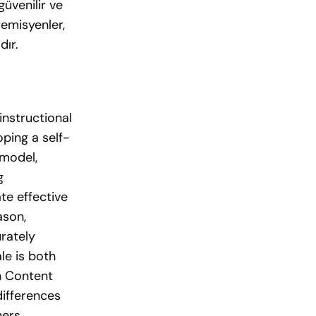
güvenilir ve
demisyenler,
dır.
nstructional
ping a self-
 model,
g
te effective
ason,
rately
le is both
h Content
differences
hers