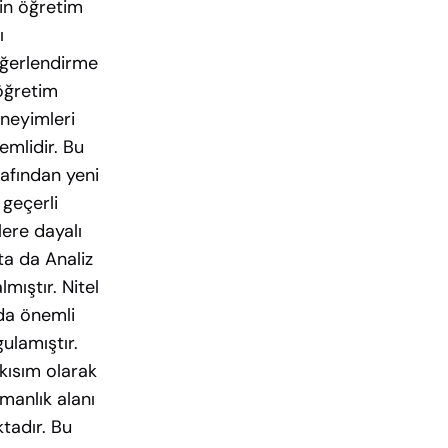
in öğretim
ı
eğerlendirme
öğretim
eneyimleri
emlidir. Bu
rafından yeni
 geçerli
lere dayalı
ta da Analiz
ıştır. Nitel
nda önemli
ulamıştır.
kısım olarak
manlık alanı
tadır. Bu