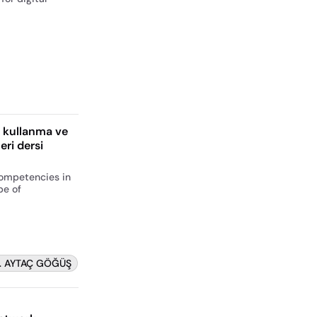
ı kullanma ve
eri dersi
competencies in
pe of
R. AYTAÇ GÖĞÜŞ