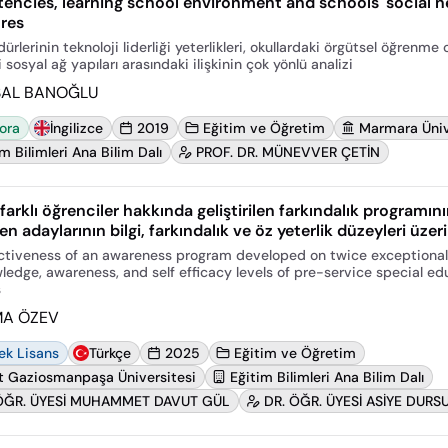
ncies, learning school environment and schools' social 
res
rlerinin teknoloji liderliği yeterlikleri, okullardaki örgütsel öğrenme
 sosyal ağ yapıları arasındaki ilişkinin çok yönlü analizi
SAL BANOĞLU
ora
İngilizce
2019
Eğitim ve Öğretim
Marmara Üniv
m Bilimleri Ana Bilim Dalı
PROF. DR. MÜNEVVER ÇETİN
 farklı öğrenciler hakkında geliştirilen farkındalık programın
 adaylarının bilgi, farkındalık ve öz yeterlik düzeyleri üzerin
ctiveness of an awareness program developed on twice exceptional
ledge, awareness, and self efficacy levels of pre-service special ed
s
MA ÖZEV
ek Lisans
Türkçe
2025
Eğitim ve Öğretim
t Gaziosmanpaşa Üniversitesi
Eğitim Bilimleri Ana Bilim Dalı
ÖĞR. ÜYESİ MUHAMMET DAVUT GÜL
DR. ÖĞR. ÜYESİ ASİYE DURS