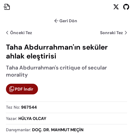
Geri Dön
Önceki Tez
Sonraki Tez
Taha Abdurrahman'ın seküler
ahlak eleştirisi
Taha Abdurrahman's critique of secular
morality
PDF İndir
Tez No
:
967544
Yazar
:
HÜLYA OLCAY
Danışmanlar
:
DOÇ. DR. MAHMUT MEÇİN