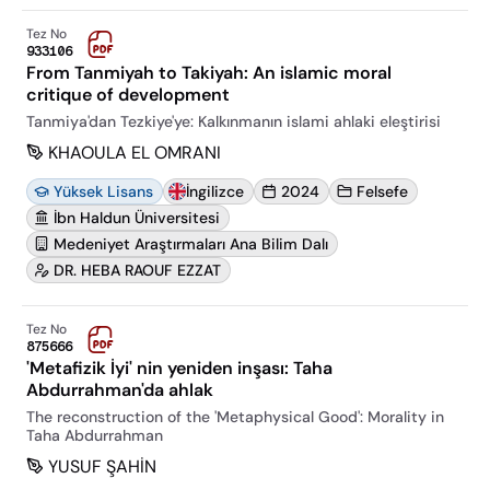
Tez No
933106
From Tanmiyah to Takiyah: An islamic moral
critique of development
Tanmiya'dan Tezkiye'ye: Kalkınmanın islami ahlaki eleştirisi
KHAOULA EL OMRANI
Yüksek Lisans
İngilizce
2024
Felsefe
İbn Haldun Üniversitesi
Medeniyet Araştırmaları Ana Bilim Dalı
DR. HEBA RAOUF EZZAT
Tez No
875666
'Metafizik İyi' nin yeniden inşası: Taha
Abdurrahman'da ahlak
The reconstruction of the 'Metaphysical Good': Morality in
Taha Abdurrahman
YUSUF ŞAHİN