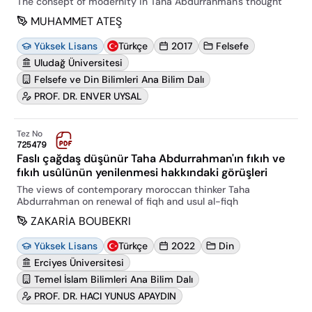
The consept of modernity in Taha Abdurrahman's thought
MUHAMMET ATEŞ
Yüksek Lisans
Türkçe
2017
Felsefe
Uludağ Üniversitesi
Felsefe ve Din Bilimleri Ana Bilim Dalı
PROF. DR. ENVER UYSAL
Tez No
725479
Faslı çağdaş düşünür Taha Abdurrahman'ın fıkıh ve
fıkıh usûlünün yenilenmesi hakkındaki görüşleri
The views of contemporary moroccan thinker Taha
Abdurrahman on renewal of fiqh and usul al-fiqh
ZAKARİA BOUBEKRI
Yüksek Lisans
Türkçe
2022
Din
Erciyes Üniversitesi
Temel İslam Bilimleri Ana Bilim Dalı
PROF. DR. HACI YUNUS APAYDIN