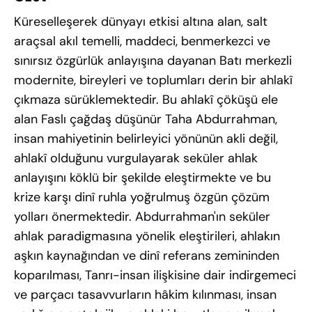
Küreselleşerek dünyayı etkisi altına alan, salt
araçsal akıl temelli, maddeci, benmerkezci ve
sınırsız özgürlük anlayışına dayanan Batı merkezli
modernite, bireyleri ve toplumları derin bir ahlakî
çıkmaza sürüklemektedir. Bu ahlakî çöküşü ele
alan Faslı çağdaş düşünür Taha Abdurrahman,
insan mahiyetinin belirleyici yönünün akli değil,
ahlakî olduğunu vurgulayarak seküler ahlak
anlayışını köklü bir şekilde eleştirmekte ve bu
krize karşı dinî ruhla yoğrulmuş özgün çözüm
yolları önermektedir. Abdurrahman'ın seküler
ahlak paradigmasına yönelik eleştirileri, ahlakın
aşkın kaynağından ve dinî referans zemininden
koparılması, Tanrı-insan ilişkisine dair indirgemeci
ve parçacı tasavvurların hâkim kılınması, insan