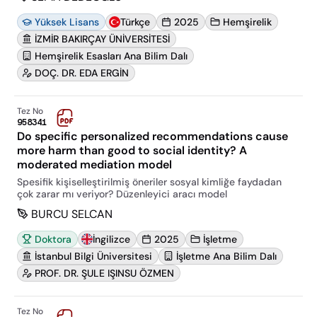
Yüksek Lisans
Türkçe
2025
Hemşirelik
İZMİR BAKIRÇAY ÜNİVERSİTESİ
Hemşirelik Esasları Ana Bilim Dalı
DOÇ. DR. EDA ERGİN
Tez No
958341
Do specific personalized recommendations cause
more harm than good to social identity? A
moderated mediation model
Spesifik kişiselleştirilmiş öneriler sosyal kimliğe faydadan
çok zarar mı veriyor? Düzenleyici aracı model
BURCU SELCAN
Doktora
İngilizce
2025
İşletme
İstanbul Bilgi Üniversitesi
İşletme Ana Bilim Dalı
PROF. DR. ŞULE IŞINSU ÖZMEN
Tez No