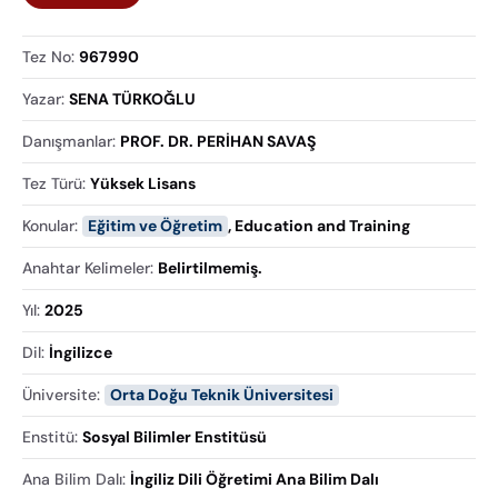
Tez No
:
967990
Yazar
:
SENA TÜRKOĞLU
Danışmanlar
:
PROF. DR. PERİHAN SAVAŞ
Tez Türü
:
Yüksek Lisans
Konular
:
Eğitim ve Öğretim
,
Education and Training
Anahtar Kelimeler
:
Belirtilmemiş.
Yıl
:
2025
Dil
:
İngilizce
Üniversite
:
Orta Doğu Teknik Üniversitesi
Enstitü
:
Sosyal Bilimler Enstitüsü
Ana Bilim Dalı
:
İngiliz Dili Öğretimi Ana Bilim Dalı