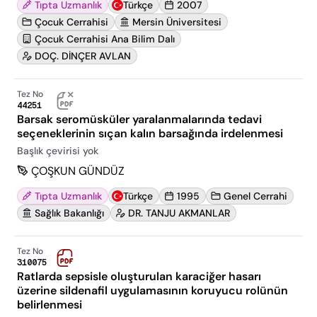
Tıpta Uzmanlık
Türkçe
2007
Çocuk Cerrahisi
Mersin Üniversitesi
Çocuk Cerrahisi Ana Bilim Dalı
DOÇ. DİNÇER AVLAN
Tez No
44251
Barsak seromüsküler yaralanmalarında tedavi
seçeneklerinin sıçan kalın barsağında irdelenmesi
Başlık çevirisi yok
ÇOŞKUN GÜNDÜZ
Tıpta Uzmanlık
Türkçe
1995
Genel Cerrahi
Sağlık Bakanlığı
DR. TANJU AKMANLAR
Tez No
310075
Ratlarda sepsisle oluşturulan karaciğer hasarı
üzerine sildenafil uygulamasının koruyucu rolünün
belirlenmesi