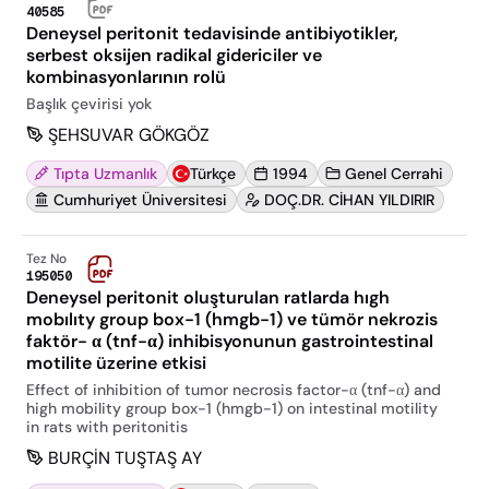
40585
Deneysel peritonit tedavisinde antibiyotikler,
serbest oksijen radikal gidericiler ve
kombinasyonlarının rolü
Başlık çevirisi yok
ŞEHSUVAR GÖKGÖZ
Tıpta Uzmanlık
Türkçe
1994
Genel Cerrahi
Cumhuriyet Üniversitesi
DOÇ.DR. CİHAN YILDIRIR
Tez No
195050
Deneysel peritonit oluşturulan ratlarda hıgh
mobılıty group box-1 (hmgb-1) ve tümör nekrozis
faktör- α (tnf-α) inhibisyonunun gastrointestinal
motilite üzerine etkisi
Effect of inhibition of tumor necrosis factor-α (tnf-α) and
high mobility group box-1 (hmgb-1) on intestinal motility
in rats with peritonitis
BURÇİN TUŞTAŞ AY