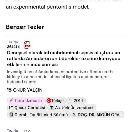
an experimental peritonitis model.
Benzer Tezler
Tez No
361414
Deneysel olarak intraabdominal sepsis oluşturulan
ratlarda Amiodaron'un böbrekler üzerine koruyucu
etkilerinin incelenmesi
Investigati̇on of Amiodarone's protective effects on the
kidney in a rat model of cecal li̇gati̇on and puncture-
induced sepsi̇s
ONUR YALÇIN
Tıpta Uzmanlık
Türkçe
2014
Çocuk Cerrahisi
Atatürk Üniversitesi
Cerrahi Tıp Bilimleri Bölümü
DOÇ. DR. AKGÜN ORAL
Tez No