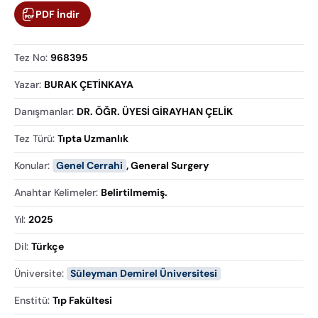
PDF İndir
Tez No
:
968395
Yazar
:
BURAK ÇETİNKAYA
Danışmanlar
:
DR. ÖĞR. ÜYESİ GİRAYHAN ÇELİK
Tez Türü
:
Tıpta Uzmanlık
Konular
:
Genel Cerrahi
,
General Surgery
Anahtar Kelimeler
:
Belirtilmemiş.
Yıl
:
2025
Dil
:
Türkçe
Üniversite
:
Süleyman Demirel Üniversitesi
Enstitü
:
Tıp Fakültesi