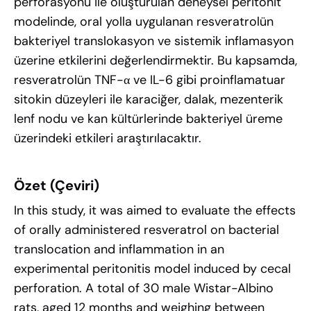
perforasyonu ile oluşturulan deneysel peritonit
modelinde, oral yolla uygulanan resveratrolün
bakteriyel translokasyon ve sistemik inflamasyon
üzerine etkilerini değerlendirmektir. Bu kapsamda,
resveratrolün TNF-α ve IL-6 gibi proinflamatuar
sitokin düzeyleri ile karaciğer, dalak, mezenterik
lenf nodu ve kan kültürlerinde bakteriyel üreme
üzerindeki etkileri araştırılacaktır.
Özet (Çeviri)
In this study, it was aimed to evaluate the effects
of orally administered resveratrol on bacterial
translocation and inflammation in an
experimental peritonitis model induced by cecal
perforation. A total of 30 male Wistar-Albino
rats, aged 12 months and weighing between