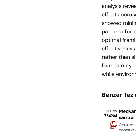
analysis reve
effects acros
showed minima
patterns for 
optimal frami
effectiveness
rather than s
frames may be
while enviro
Benzer Tezl
Medyanı
Tez No
784204
santral 
Content 
context 