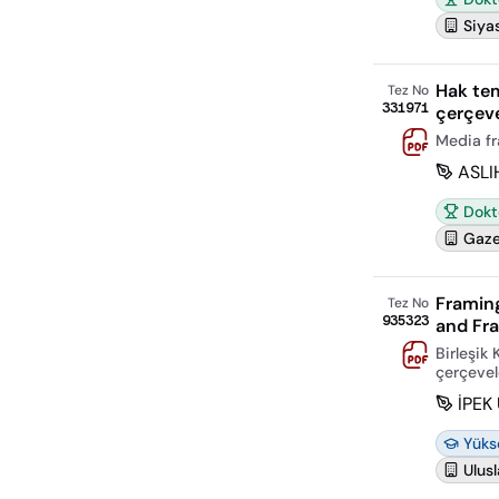
Siyas
Hak tem
Tez No
331971
çerçev
Media fr
ASLI
Dokt
Gazet
Framing
Tez No
935323
and Fra
Birleşik
çerçevele
İPEK
Yüks
Ulusl