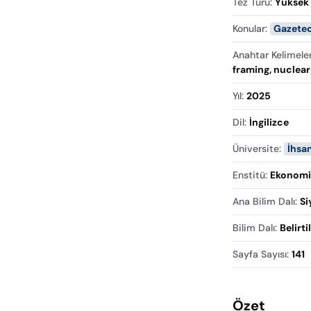
Tez Türü
:
Yüksek 
Konular
:
Gazetec
Anahtar Kelimele
framing, nuclear
Yıl
:
2025
Dil
:
İngilizce
Üniversite
:
İhsa
Enstitü
:
Ekonomi 
Ana Bilim Dalı
:
Si
Bilim Dalı
:
Belirt
Sayfa Sayısı
:
141
Özet