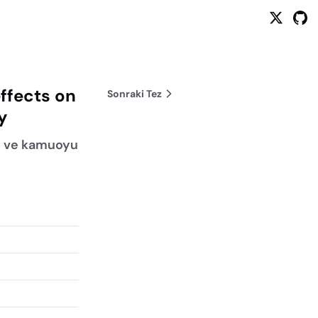
ffects on
Sonraki Tez
y
si ve kamuoyu