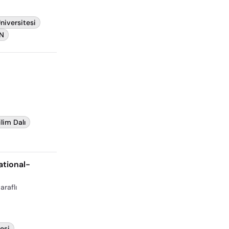
niversitesi
IN
ilim Dalı
ational-
araflı
esi