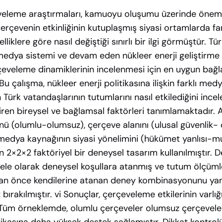
leme araştırmaları, kamuoyu oluşumu üzerinde önemli
rçevenin etkinliğinin kutuplaşmış siyasi ortamlarda far
lliklere göre nasıl değiştiği sınırlı bir ilgi görmüştür. Tür
edya sistemi ve devam eden nükleer enerji geliştirme 
eveleme dinamiklerinin incelenmesi için en uygun bağl
u çalışma, nükleer enerji politikasına ilişkin farklı med
 Türk vatandaşlarının tutumlarını nasıl etkilediğini inc
tiren bireysel ve bağlamsal faktörleri tanımlamaktadır.
ü (olumlu-olumsuz), çerçeve alanını (ulusal güvenlik-
 medya kaynağının siyasi yönelimini (hükümet yanlısı-mu
 2×2×2 faktöriyel bir deneysel tasarım kullanılmıştır. D
tgele olarak deneysel koşullara atanmış ve tutum ölçümle
 önce kendilerine atanan deney kombinasyonunu yan
ırakılmıştır. vi Sonuçlar, çerçeveleme etkilerinin varlığı
 Tüm örneklemde, olumlu çerçeveler olumsuz çerçeveler