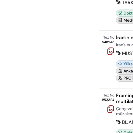
TARK
Dokt
Medy
İran'ın 
Tez No
940143
Iran's n
MUST
Yüks
Anka
PROF
Framing
Tez No
853324
multila
Çerçevele
müzakere
BIJA
Dokt