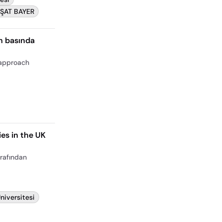
REŞAT BAYER
in basında
 approach
es in the UK
arafından
niversitesi