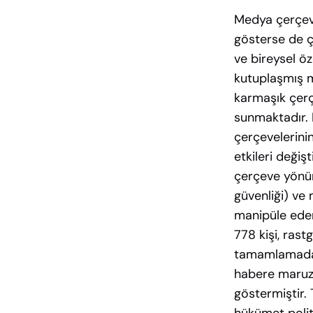
Medya çerçeve
gösterse de çe
ve bireysel öze
kutuplaşmış m
karmaşık çerç
sunmaktadır. B
çerçevelerinin
etkileri değiş
çerçeve yönün
güvenliği) ve
manipüle eden
778 kişi, ras
tamamlamadan
habere maruz b
göstermiştir.