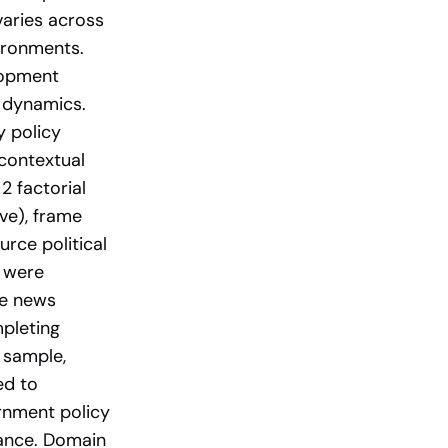
varies across
vironments.
lopment
g dynamics.
y policy
 contextual
2 factorial
ve), frame
rce political
) were
ee news
mpleting
 sample,
ed to
rnment policy
cance. Domain