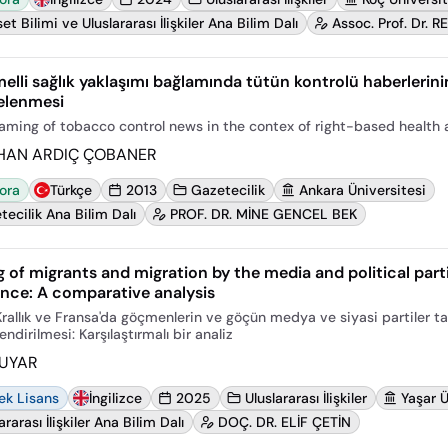
et Bilimi ve Uluslararası İlişkiler Ana Bilim Dalı
Assoc. Prof. Dr. 
elli sağlık yaklaşımı bağlamında tütün kontrolü haberlerin
elenmesi
aming of tobacco control news in the contex of right-based health
HAN ARDIÇ ÇOBANER
ora
Türkçe
2013
Gazetecilik
Ankara Üniversitesi
ecilik Ana Bilim Dalı
PROF. DR. MİNE GENCEL BEK
 of migrants and migration by the media and political parti
nce: A comparative analysis
 Krallık ve Fransa'da göçmenlerin ve göçün medya ve siyasi partiler t
ndirilmesi: Karşılaştırmalı bir analiz
 UYAR
ek Lisans
İngilizce
2025
Uluslararası İlişkiler
Yaşar Ü
ararası İlişkiler Ana Bilim Dalı
DOÇ. DR. ELİF ÇETİN