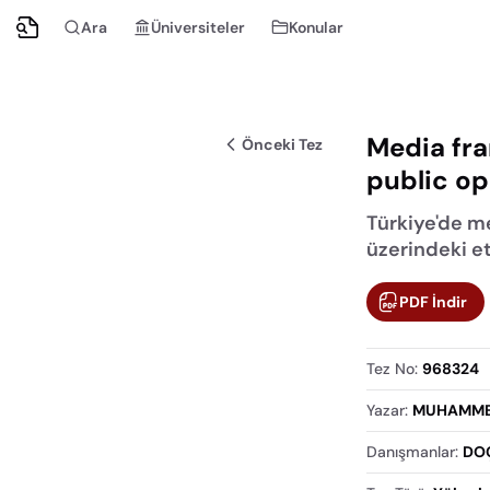
Ara
Üniversiteler
Konular
Media fra
Önceki Tez
public op
Türkiye'de m
üzerindeki et
PDF İndir
Tez No
:
968324
Yazar
:
MUHAMME
Danışmanlar
:
DOÇ