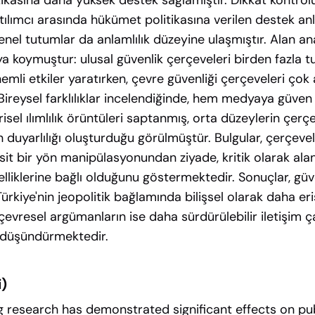
ikasına daha yüksek destek sağlamıştır. Dikkat kontrolü
lımcı arasında hükümet politikasına verilen destek anla
el tutumlar da anlamlılık düzeyine ulaşmıştır. Alan anal
ya koymuştur: ulusal güvenlik çerçeveleri birden fazla 
li etkiler yaratırken, çevre güvenliği çerçeveleri çok a
Bireysel farklılıklar incelendiğinde, hem medyaya güven
risel ılımlılık örüntüleri saptanmış, orta düzeylerin çe
n duyarlılığı oluşturduğu görülmüştür. Bulgular, çerçev
asit bir yön manipülasyonundan ziyade, kritik olarak alan
elliklerine bağlı olduğunu göstermektedir. Sonuçlar, güvenl
ürkiye'nin jeopolitik bağlamında bilişsel olarak daha eriş
 çevresel argümanların ise daha sürdürülebilir iletişim ç
i düşündürmektedir.
i)
 research has demonstrated significant effects on pub