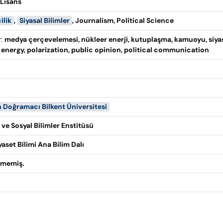
Lisans
ilik
,
Siyasal Bilimler
,
Journalism
,
Political Science
r
:
medya çerçevelemesi, nükleer enerji, kutuplaşma, kamuoyu, siyasi
 energy, polarization, public opinion, political communication
n Doğramacı Bilkent Üniversitesi
ve Sosyal Bilimler Enstitüsü
yaset Bilimi Ana Bilim Dalı
ilmemiş.