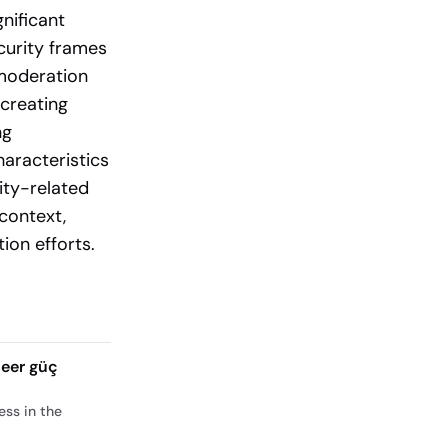
nificant
curity frames
 moderation
creating
ng
aracteristics
ity-related
context,
on efforts.
leer güç
ess in the