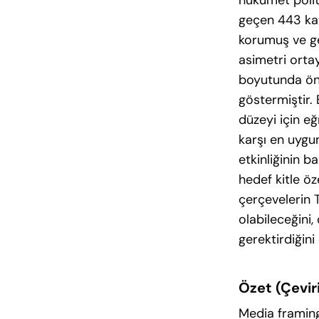
hükümet polit
geçen 443 katı
korumuş ve gen
asimetri orta
boyutunda önem
göstermiştir. 
düzeyi için eğ
karşı en uygu
etkinliğinin b
hedef kitle öz
çerçevelerin T
olabileceğini,
gerektirdiğin
Özet (Çevir
Media framing