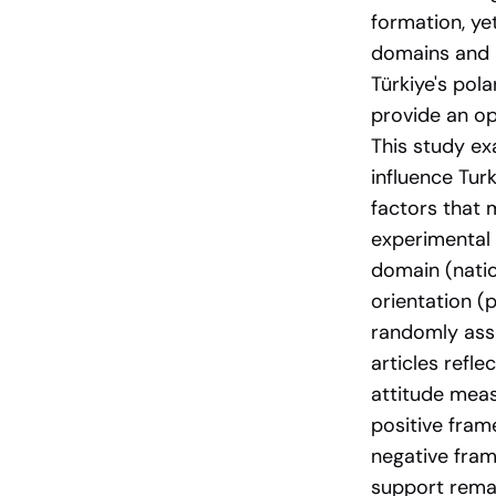
formation, ye
domains and i
Türkiye's po
provide an op
This study ex
influence Turk
factors that 
experimental 
domain (natio
orientation (
randomly ass
articles refl
attitude meas
positive fra
negative fram
support remai