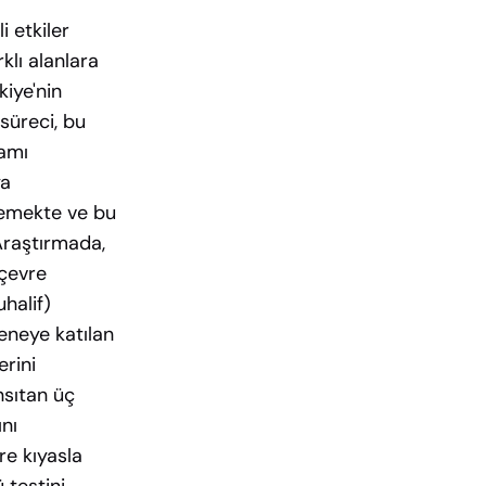
 etkiler
klı alanlara
kiye'nin
süreci, bu
amı
ya
elemekte ve bu
 Araştırmada,
 çevre
halif)
eneye katılan
rini
sıtan üç
nı
e kıyasla