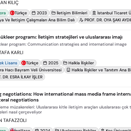
AN KILIÇ
ora
Türkçe
2023
İletişim Bilimleri
İstanbul Ticaret Ü
a Ve İletişim Çalışmaları Ana Bilim Dalı
PROF. DR. OYA ŞAKI AYD
nükleer programı: İletişim stratejileri ve uluslararası imajı
uclear program: Communication strategies and international image
AFA KARLI
ek Lisans
Türkçe
2025
Halkla İlişkiler
ra Hacı Bayram Veli Üniversitesi
Halkla İlişkiler ve Tanıtım Ana B
. DR. ESRA İLKAY İŞLER
 negotiations: How international mass media frame intern
teral negotiations
me müzakereleri: Uluslararası kitle iletişim araçları uluslararası çok t
leri nasıl çerçeveliyor
N TAFAZZOLI
ora
İngilizce
2024
Uluslararası İlişkiler
Koç Üniversit