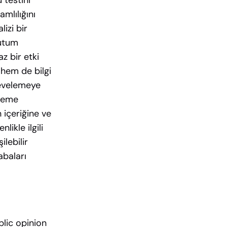
 testini
mlılığını
izi bir
tutum
z bir etki
 hem de bilgi
rçevelemeye
eleme
 içeriğine ve
ikle ilgili
ilebilir
abaları
lic opinion