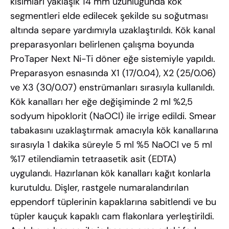
kısımları yaklaşık 14 mm uzunluğunda kök
segmentleri elde edilecek şekilde su soğutması
altında separe yardımıyla uzaklaştırıldı. Kök kanal
preparasyonları belirlenen çalışma boyunda
ProTaper Next Ni-Ti döner eğe sistemiyle yapıldı.
Preparasyon esnasında X1 (17/0.04), X2 (25/0.06)
ve X3 (30/0.07) enstrümanları sırasıyla kullanıldı.
Kök kanalları her eğe değişiminde 2 ml %2,5
sodyum hipoklorit (NaOCl) ile irrige edildi. Smear
tabakasını uzaklaştırmak amacıyla kök kanallarına
sırasıyla 1 dakika süreyle 5 ml %5 NaOCl ve 5 ml
%17 etilendiamin tetraasetik asit (EDTA)
uygulandı. Hazırlanan kök kanalları kağıt konlarla
kurutuldu. Dişler, rastgele numaralandırılan
eppendorf tüplerinin kapaklarına sabitlendi ve bu
tüpler kauçuk kapaklı cam flakonlara yerleştirildi.