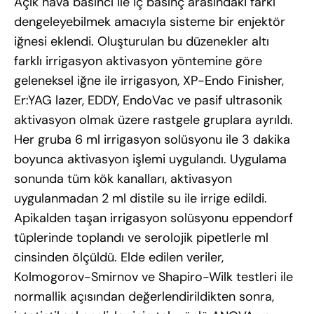
Açık hava basıncı ile iç basınç arasındaki farkı
dengeleyebilmek amacıyla sisteme bir enjektör
iğnesi eklendi. Oluşturulan bu düzenekler altı
farklı irrigasyon aktivasyon yöntemine göre
geleneksel iğne ile irrigasyon, XP-Endo Finisher,
Er:YAG lazer, EDDY, EndoVac ve pasif ultrasonik
aktivasyon olmak üzere rastgele gruplara ayrıldı.
Her gruba 6 ml irrigasyon solüsyonu ile 3 dakika
boyunca aktivasyon işlemi uygulandı. Uygulama
sonunda tüm kök kanalları, aktivasyon
uygulanmadan 2 ml distile su ile irrige edildi.
Apikalden taşan irrigasyon solüsyonu eppendorf
tüplerinde toplandı ve serolojik pipetlerle ml
cinsinden ölçüldü. Elde edilen veriler,
Kolmogorov-Smirnov ve Shapiro-Wilk testleri ile
normallik açısından değerlendirildikten sonra,