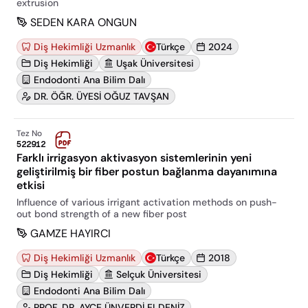
extrusion
SEDEN KARA ONGUN
Diş Hekimliği Uzmanlık
Türkçe
2024
Diş Hekimliği
Uşak Üniversitesi
Endodonti Ana Bilim Dalı
DR. ÖĞR. ÜYESİ OĞUZ TAVŞAN
Tez No
522912
Farklı irrigasyon aktivasyon sistemlerinin yeni
geliştirilmiş bir fiber postun bağlanma dayanımına
etkisi
Influence of various irrigant activation methods on push-
out bond strength of a new fiber post
GAMZE HAYIRCI
Diş Hekimliği Uzmanlık
Türkçe
2018
Diş Hekimliği
Selçuk Üniversitesi
Endodonti Ana Bilim Dalı
PROF. DR. AYÇE ÜNVERDİ ELDENİZ