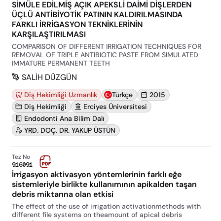
SİMÜLE EDİLMİŞ AÇIK APEKSLİ DAİMİ DİŞLERDEN
ÜÇLÜ ANTİBİYOTİK PATININ KALDIRILMASINDA
FARKLI İRRİGASYON TEKNİKLERİNİN
KARŞILAŞTIRILMASI
COMPARISON OF DIFFERENT IRRIGATION TECHNIQUES FOR
REMOVAL OF TRIPLE ANTIBIOTIC PASTE FROM SIMULATED
IMMATURE PERMANENT TEETH
SALİH DÜZGÜN
Diş Hekimliği Uzmanlık
Türkçe
2015
Diş Hekimliği
Erciyes Üniversitesi
Endodonti Ana Bilim Dalı
YRD. DOÇ. DR. YAKUP ÜSTÜN
Tez No
916091
İrrigasyon aktivasyon yöntemlerinin farklı eğe
sistemleriyle birlikte kullanımının apikalden taşan
debris miktarına olan etkisi
The effect of the use of irrigation activationmethods with
different file systems on theamount of apical debris