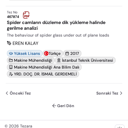
Tez No
467074
Spider camların düzleme dik yükleme halinde
gerilme analizi
The behaviour of spider glass under out of plane loads
EREN KALAY
Yüksek Lisans
Türkçe
2017
Makine Mühendisliği
İstanbul Teknik Üniversitesi
Makine Mühendisliği Ana Bilim Dalı
YRD. DOÇ. DR. İSMAİL GERDEMELİ
Önceki Tez
Sonraki Tez
Geri Dön
©
2026
Tezara