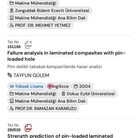
Makine Mühendisliği
Zonguldak Bülent Ecevit Üniversitesi
Makine Mühendisliği Ana Bilim Dalı
PROF. DR. MEHMET YETMEZ
Tez No
151184
Failure analysis in laminated compasites with pin-
loaded hole
Pim delikli tabakalı kompazitlerde hasar analizi
TAYFUN GÜLEM
Yüksek Lisans
İngilizce
2004
Makine Mühendisliği
Dokuz Eylül Üniversitesi
Makine Mühendisliği Ana Bilim Dalı
PROF.DR. RAMAZAN KARAKUZU
Tez No
202526
Strength prediction of pin-loaded laminated