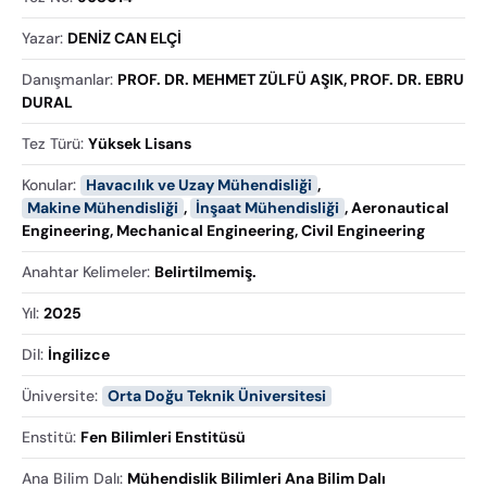
Yazar
:
DENİZ CAN ELÇİ
Danışmanlar
:
PROF. DR. MEHMET ZÜLFÜ AŞIK, PROF. DR. EBRU
DURAL
Tez Türü
:
Yüksek Lisans
Konular
:
Havacılık ve Uzay Mühendisliği
,
Makine Mühendisliği
,
İnşaat Mühendisliği
,
Aeronautical
Engineering
,
Mechanical Engineering
,
Civil Engineering
Anahtar Kelimeler
:
Belirtilmemiş.
Yıl
:
2025
Dil
:
İngilizce
Üniversite
:
Orta Doğu Teknik Üniversitesi
Enstitü
:
Fen Bilimleri Enstitüsü
Ana Bilim Dalı
:
Mühendislik Bilimleri Ana Bilim Dalı