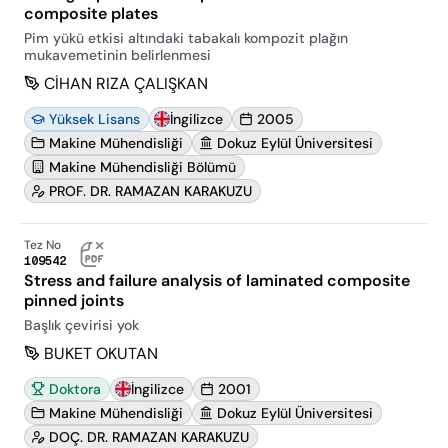
composite plates
Pim yükü etkisi altındaki tabakalı kompozit plağın
mukavemetinin belirlenmesi
CİHAN RIZA ÇALIŞKAN
Yüksek Lisans
İngilizce
2005
Makine Mühendisliği
Dokuz Eylül Üniversitesi
Makine Mühendisliği Bölümü
PROF. DR. RAMAZAN KARAKUZU
Tez No
109542
Stress and failure analysis of laminated composite
pinned joints
Başlık çevirisi yok
BUKET OKUTAN
Doktora
İngilizce
2001
Makine Mühendisliği
Dokuz Eylül Üniversitesi
DOÇ. DR. RAMAZAN KARAKUZU